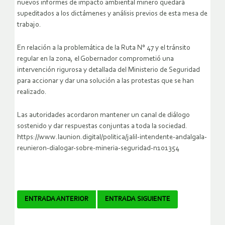
nuevos informes de impacto ambiental minero quedará
supeditados a los dictámenes y análisis previos de esta mesa de
trabajo.
En relación a la problemática de la Ruta N° 47 y el tránsito
regular en la zona, el Gobernador comprometió una
intervención rigurosa y detallada del Ministerio de Seguridad
para accionar y dar una solución a las protestas que se han
realizado.
Las autoridades acordaron mantener un canal de diálogo
sostenido y dar respuestas conjuntas a toda la sociedad.
https://www.launion.digital/politica/jalil-intendente-andalgala-
reunieron-dialogar-sobre-mineria-seguridad-n101354
Navegador
ENTRADA ANTERIOR
ENTRADA SIGUIENTE
de