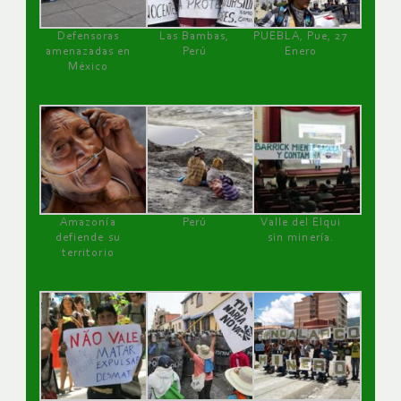
Defensoras
Las Bambas,
PUEBLA, Pue, 27
amenazadas en
Perú
Enero
México
Amazonía
Perú
Valle del Elqui
defiende su
sin minería.
territorio