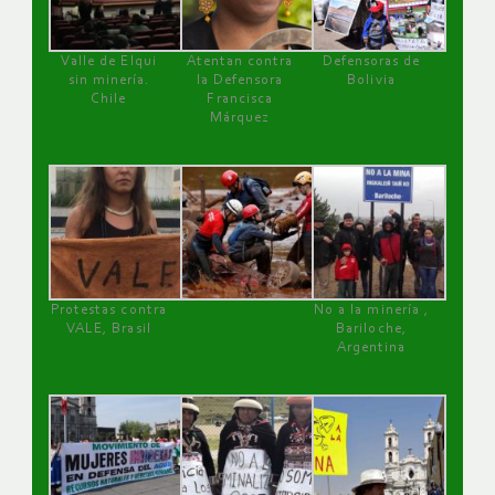
Valle de Elqui
Atentan contra
Defensoras de
sin minería.
la Defensora
Bolivia
Chile
Francisca
Márquez
Protestas contra
No a la minería ,
VALE, Brasil
Bariloche,
Argentina