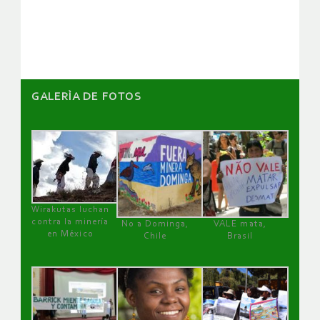
artículos
GALERÌA DE FOTOS
Wirakutas luchan
contra la minería
No a Dominga,
VALE mata,
en México
Chile
Brasil