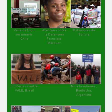
Valle de Elqui
Atentan contra
Defensoras de
sin minería.
la Defensora
Bolivia
Chile
Francisca
Márquez
Protestas contra
No a la minería ,
VALE, Brasil
Bariloche,
Argentina