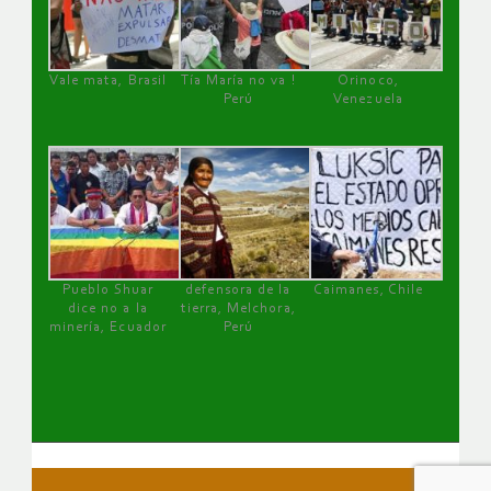
Vale mata, Brasil
Tía María no va !
Orinoco,
Perú
Venezuela
Pueblo Shuar
defensora de la
Caimanes, Chile
dice no a la
tierra, Melchora,
minería, Ecuador
Perú