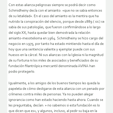
Con estas alianza peligrosas siempre se podrá decir como
Schmidheiny decía con el amianto: «que no se sabia entonces
de su letalidad». En el caso del amianto es la mentira que ha
nutrido la conspiración del silencio, porque desde 1889 ( sic) se
sabia de sus patologías, que fueron confirmándose a lo largo
del siglo XX, hasta quedar bien demostrada la relación
amianto-mesotelioma en 1964. Schmidheiny se hizo cargo del
negocio en 1975, por tanto ha estado mintiendo hasta el día de
hoy que una sentencia valiente y ejemplar puede con sus
huesos en la cárcel. Ni sus alianzas con la Iglesia ni la magnitud
de su fortuna ni los miles de asociados y beneficiados de su
fundación filantrópica mercantil denominada AVINA han
podio protegerlo.
Igualmente, a los amigos de los buenos tiempos les queda la
papeleta de cómo desligarse de esta alianza con un penado por
crímenes contra miles de personas. Ya no pueden alegar
ignorancia como han estado haciendo hasta ahora. Cuando se
les preguntaba, decían: » no sabemos si esta fundación es lo
que dicen que es», y algunos, incluso, al pedir su baja en la