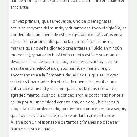
han de morir por su exposición habida al amianto en cualquier
ambiente.
Por vez primera, que se recuerde, uno de los magnates
actuales mayores del mundo, y durante casi todo el siglo XX, es
condenado a una pena de esta magnitud: dieciséis años en la
cárcel. Ya ha anunciado que no la cumplirá (de la misma
manera que no se ha dignado presentarse al juicio en ningún
momento), y para ello hará todo cuanto esté en sus manos:
desde cambiar de nacionalidad, o de personalidad, o andar
errante entre helicópteros, submarinos y mansiones, o
encomendarse a la Compañía de Jesús de la que es un gran
valedor y financiador. En efecto, le unen a los jesuitas una
entrañable amistad y relación que estos la convirtieron en
agradecimiento: cuando le concedieron el doctorado honoris
causa por su universidad venezolana, en 2001 , hicieron un
elogio tal del condecorado, poniéndolo como ejemplo a seguir,
que hoy a la vista de este juicio se andarán arrepintiendo.
Aliarse con un responsable de tantos crímenes no debe ser
plato de gusto de nadie.