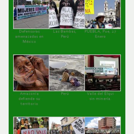
Defensoras
Las Bambas,
PUEBLA, Pue, 27
amenazadas en
Perú
Enero
México
Amazonía
Perú
Valle del Elqui
defiende su
sin minería.
territorio