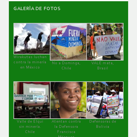
GALERÌA DE FOTOS
Wirakutas luchan
contra la minería
No a Dominga,
VALE mata,
en México
Chile
Brasil
Valle de Elqui
Atentan contra
Defensoras de
sin minería.
la Defensora
Bolivia
Chile
Francisca