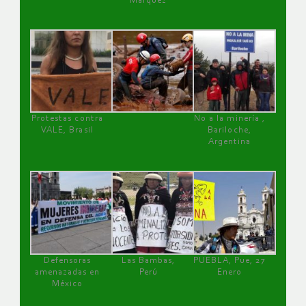
Márquez
Protestas contra
No a la minería ,
VALE, Brasil
Bariloche,
Argentina
Defensoras
Las Bambas,
PUEBLA, Pue, 27
amenazadas en
Perú
Enero
México