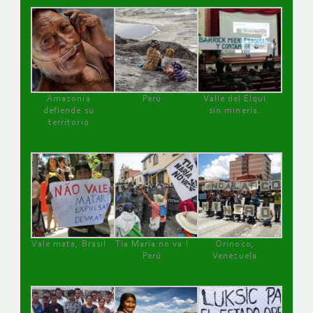
Amazonía
Perú
Valle del Elqui
defiende su
sin minería.
territorio
Vale mata, Brasil
Tía María no va !
Orinoco,
Perú
Venezuela