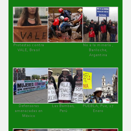
Protestas contra
No a la minería ,
VALE, Brasil
Bariloche,
Argentina
Defensoras
Las Bambas,
PUEBLA, Pue, 27
amenazadas en
Perú
Enero
México