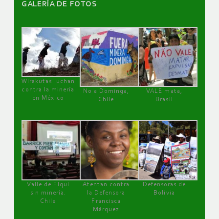
GALERÌA DE FOTOS
Wirakutas luchan
contra la minería
No a Dominga,
VALE mata,
en México
Chile
Brasil
Valle de Elqui
Atentan contra
Defensoras de
sin minería.
la Defensora
Bolivia
Chile
Francisca
Márquez