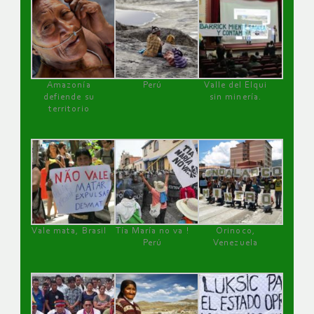
Amazonía
Perú
Valle del Elqui
defiende su
sin minería.
territorio
Vale mata, Brasil
Tía María no va !
Orinoco,
Perú
Venezuela