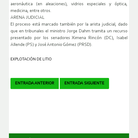
aeronáutica (en aleaciones), vidrios especiales y óptica,
medicina, entre otros.
ARENA JUDICIAL
El proceso está marcado también por la arista judicial, dado
que en tribunales el ministro Jorge Dahm tramita un recurso
presentado por los senadores Ximena Rincón (DC), Isabel
Allende (PS) y José Antonio Gómez (PRSD).
EXPLOTACIÓN DE LITIO
Navegador
ENTRADA ANTERIOR
ENTRADA SIGUIENTE
de
artículos