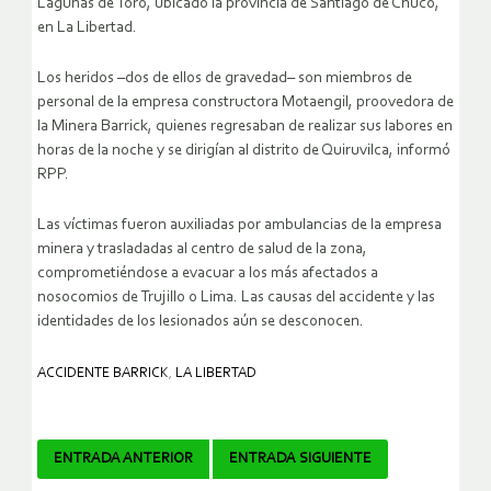
Lagunas de Toro, ubicado la provincia de Santiago de Chuco,
en La Libertad.
Los heridos –dos de ellos de gravedad– son miembros de
personal de la empresa constructora Motaengil, proovedora de
la Minera Barrick, quienes regresaban de realizar sus labores en
horas de la noche y se dirigían al distrito de Quiruvilca, informó
RPP.
Las víctimas fueron auxiliadas por ambulancias de la empresa
minera y trasladadas al centro de salud de la zona,
comprometiéndose a evacuar a los más afectados a
nosocomios de Trujillo o Lima. Las causas del accidente y las
identidades de los lesionados aún se desconocen.
ACCIDENTE BARRICK
,
LA LIBERTAD
Navegador
ENTRADA ANTERIOR
ENTRADA SIGUIENTE