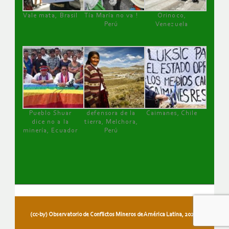
Vale mata, Brasil
Tía María no va !
Orinoco,
Perú
Venezuela
Pueblo Shuar
defensora de la
Caimanes, Chile
dice no a la
tierra, Melchora,
minería, Ecuador
Perú
(cc-by) Observatorio de Conflictos Mineros de América Latina, 2026