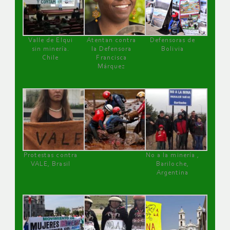
Valle de Elqui
Atentan contra
Defensoras de
sin minería.
la Defensora
Bolivia
Chile
Francisca
Márquez
Protestas contra
No a la minería ,
VALE, Brasil
Bariloche,
Argentina