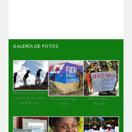
de
artículos
GALERÌA DE FOTOS
Wirakutas luchan
contra la minería
No a Dominga,
VALE mata,
en México
Chile
Brasil