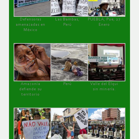
Defensoras
Las Bambas,
PUEBLA, Pue, 27
amenazadas en
Perú
Enero
México
Amazonía
Perú
Valle del Elqui
defiende su
sin minería.
territorio