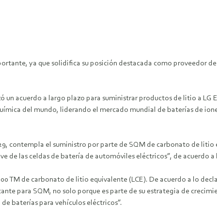
ortante, ya que solidifica su posición destacada como proveedor de l
 un acuerdo a largo plazo para suministrar productos de litio a LG
química del mundo, liderando el mercado mundial de baterías de ione
29, contempla el suministro por parte de SQM de carbonato de litio e
e de las celdas de batería de automóviles eléctricos”, de acuerdo a 
00 TM de carbonato de litio equivalente (LCE). De acuerdo a lo declar
rtante para SQM, no solo porque es parte de su estrategia de crecimi
de baterías para vehículos eléctricos”.