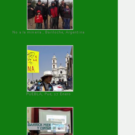
No a la minería , Bariloche, Argentina
PUEBLA, Pue, 27 Enero