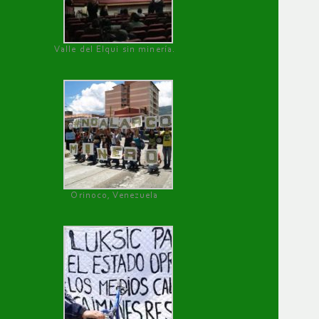
Valle del Elqui sin minería.
Orinoco, Venezuela