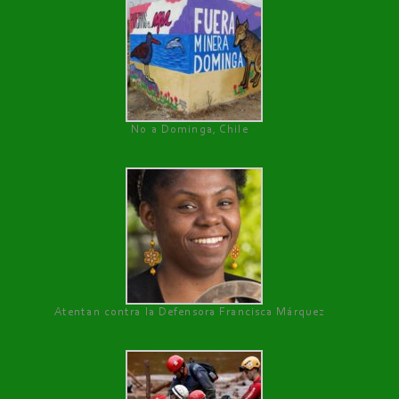
No a Dominga, Chile
Atentan contra la Defensora Francisca Márquez