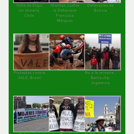
Valle de Elqui
Atentan contra
Defensoras de
sin minería.
la Defensora
Bolivia
Chile
Francisca
Márquez
Protestas contra
No a la minería ,
VALE, Brasil
Bariloche,
Argentina