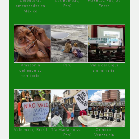
Defensoras
Las Bambas,
PUEBLA, Pue, 27
amenazadas en
Perú
Enero
México
Amazonía
Perú
Valle del Elqui
defiende su
sin minería.
territorio
Vale mata, Brasil
Tía María no va !
Orinoco,
Perú
Venezuela