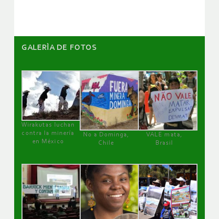
artículos
GALERÌA DE FOTOS
Wirakutas luchan
contra la minería
No a Dominga,
VALE mata,
en México
Chile
Brasil