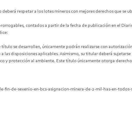
lo deberá respetar a los lotes mineros con mejores derechos que se ub
rorrogables, contados a partir de la fecha de publicación en el Diari
dice:
título se desarrollen, únicamente podrán realizarse con autorizació
a las disposiciones aplicables. Asimismo, su titular deberá sujetarse a
co y protección al ambiente. Este título únicamente otorga derechos 
-fin-de-sexenio-en-bcs-asignacion-minera-de-2-mil-has-en-todos-