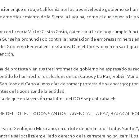
ionar que en Baja California Sur los tres niveles de gobierno se ha
de amortiguamiento de la Sierra la Laguna, como el que anuncia la pr
r con licencia Víctor Castro Cosío, quien a partir de hoy cumple fu
a Sur se ha pronunciado contra la instalación de empresas mineras en
 del Gobierno Federal en Los Cabos, Daniel Torres, quien en su etap
ención.
a de protesta y en sus tres informes de gobierno ha expresado su re
entido lo han hecho los alcaldes de Los Cabos y La Paz, Rubén Muñoz
an José del Cabo a unos días de tomar protesta de su encargo; pron
ntes de la zona sur de la entidad.
a de que en la versión matutina del DOF se publicaba el:
 DEL LOTE.- TODOS SANTOS.- AGENCIA.- LA PAZ, BAJA CALIFO
 Servicio Geológico Mexicano, en un lote denominado “Todos Santos”, 
ria se localiza en: el lado derecho de la carretera no.19, carril Los