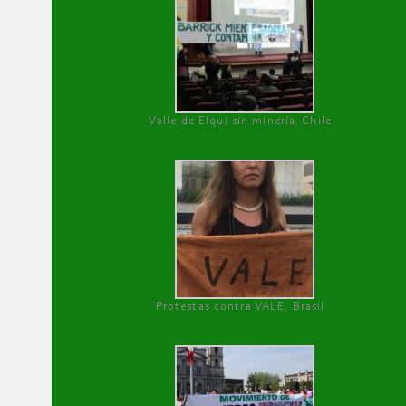
Valle de Elqui sin minería. Chile
Protestas contra VALE, Brasil