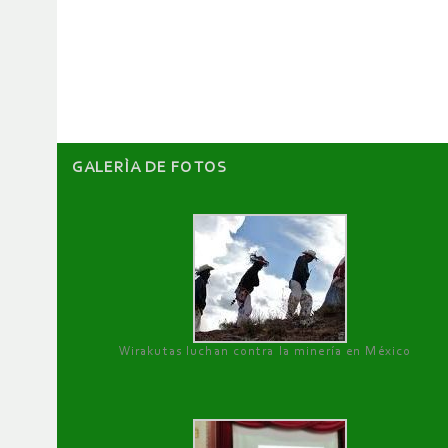
de
artículos
GALERÌA DE FOTOS
Wirakutas luchan contra la minería en México