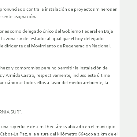
n pronunciado contra la instalación de proyectos mineros en
esente asignación.
nciones como delegado único del Gobierno Federal en Baja
 la zona sur del estado; al igual que el hoy delegado
a de dirigente del Movimiento de Regeneración Nacional,
chazo y compromiso para no permitir la instalación de
 y Armida Castro, respectivamente, incluso ésta última
unciándose todos ellos a favor del medio ambiente, la
RNIA SUR”.
una superficie de 2 mil hectáreas ubicado en el municipio
 Cabos-La Paz, a la altura del kilómetro 66+200 a 2 km de el