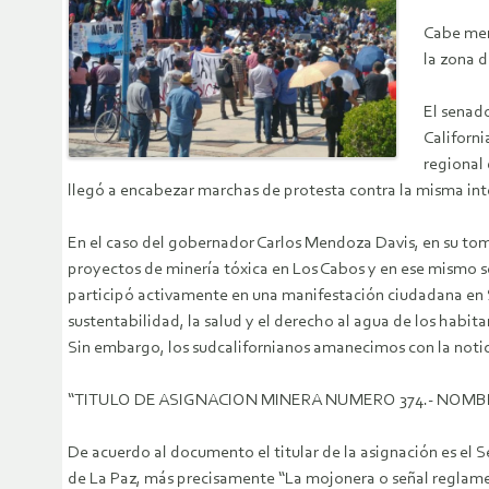
Cabe menc
la zona 
El senado
Californi
regional
llegó a encabezar marchas de protesta contra la misma int
En el caso del gobernador Carlos Mendoza Davis, en su tom
proyectos de minería tóxica en Los Cabos y en ese mismo s
participó activamente en una manifestación ciudadana en S
sustentabilidad, la salud y el derecho al agua de los habita
Sin embargo, los sudcalifornianos amanecimos con la notici
“TITULO DE ASIGNACION MINERA NUMERO 374.- NOMBRE
De acuerdo al documento el titular de la asignación es el
de La Paz, más precisamente “La mojonera o señal reglamenta