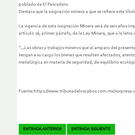
poblado de El Pescadero.
Destaca que la asignación minera a que se refiere este títu
La vigencia de esta Asignación Minera será de seis años imp
artículo 16, primer párrafo, de la Ley Minera, que a la letra 
“…Las obras y trabajos mineros que al amparo del presente 
tengan a su cargo los bienes que resulten afectados, atento 
metalúrgica en materia de seguridad, de equilibrio ecológi
Fuente:https://www.tribunadeloscabos.com.mx/sorpresa-de
Navegador
ENTRADA ANTERIOR
ENTRADA SIGUIENTE