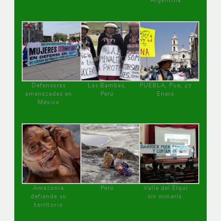
Argentina
Defensoras
Las Bambas,
PUEBLA, Pue, 27
amenazadas en
Perú
Enero
México
Amazonía
Perú
Valle del Elqui
defiende su
sin minería.
territorio