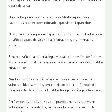
de Ucayali, Madre de Dios y Cusco, que tiene una zona andina
y otra de selva.
Uno de los pueblos amenazados es Mashco-piro. Son
cazadores recolectores nómades que visten taparrabos.
Ni siquiera los ruegos del papa Francisco son escuchados: casi
un año después de su visita a la Amazonía, las amenazas
siguen.
El narcotráfico, la minería ilegal y la tala clandestina de árboles
siguen dañando el medioambiente y amenazan a estos pueblos
amazónicos.
“Ambos grupos además se encuentran en estado de gran
vulnerabilidad sanitaria, territorial, sociocultural”, explicó la
directora de Derechos de Pueblos Indígenas, Ángela Acevedo.
Perú es de los pocos países con pueblos nativos que viven
voluntariamente aislados, rechazando relacionarse con la