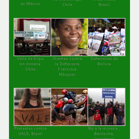
en México
Chile
Brasil
Valle de Elqui
Atentan contra
Defensoras de
sin minería.
la Defensora
Bolivia
Chile
Francisca
Márquez
Protestas contra
No a la minería ,
VALE, Brasil
Bariloche,