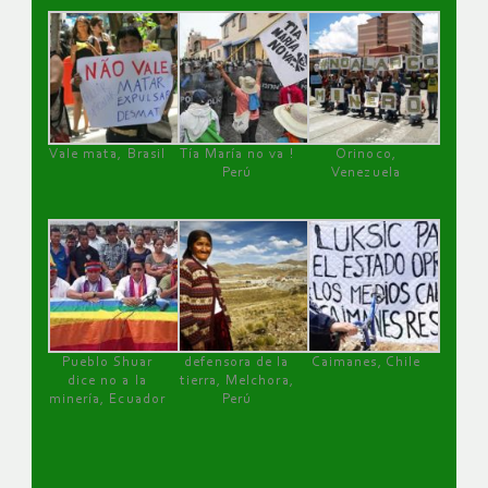
Vale mata, Brasil
Tía María no va !
Orinoco,
Perú
Venezuela
Pueblo Shuar
defensora de la
Caimanes, Chile
dice no a la
tierra, Melchora,
minería, Ecuador
Perú