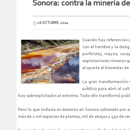
Sonora: contra la minería d
26 OCTUBRE, 2014
Cuando hay referencias a
con el hambre y la desig
porfirista), mayos, cuca
explotaciones mineras qu
el aporte al bienestar de
La gran transformación 
público para abrir al cul
hoy sobrexplotados al extremo. Todo ello transformó pobl
Pero lo que todavía es desierto en Sonora sobresale por s
más de 2 mil especies de plantas, mil de abejas y 450 de ve