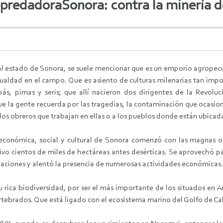
epredadoraSonora: contra la minería 
l estado de Sonora, se suele mencionar que es un emporio agropecua
ualdad en el campo. Que es asiento de culturas milenarias tan impo
pás, pimas y seris; que allí nacieron dos dirigentes de la Revoluc
e la gente recuerda por las tragedias, la contaminación que ocasion
 los obreros que trabajan en ellas o a los pueblos donde están ubicad
económica, social y cultural de Sonora comenzó con las magnas obr
tivo cientos de miles de hectáreas antes desérticas. Se aprovechó para
aciones y alentó la presencia de numerosas actividades económicas.
u rica biodiversidad, por ser el más importante de los situados en 
rtebrados. Que está ligado con el ecosistema marino del Golfo de Cal