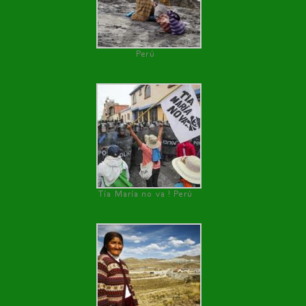
Perú
Tía María no va ! Perú