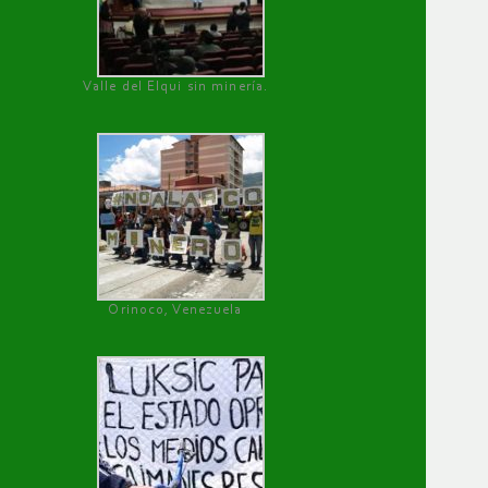
Valle del Elqui sin minería.
Orinoco, Venezuela