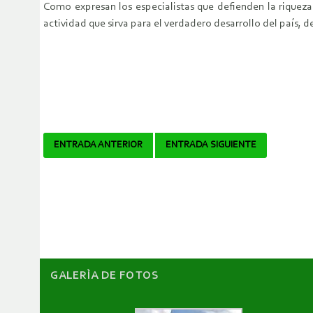
Como expresan los especialistas que defienden la riqueza
actividad que sirva para el verdadero desarrollo del país, 
Navegador
ENTRADA ANTERIOR
ENTRADA SIGUIENTE
de
artículos
GALERÌA DE FOTOS