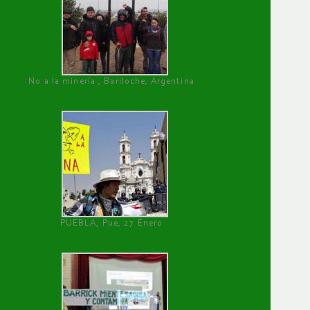
No a la minería , Bariloche, Argentina
PUEBLA, Pue, 27 Enero