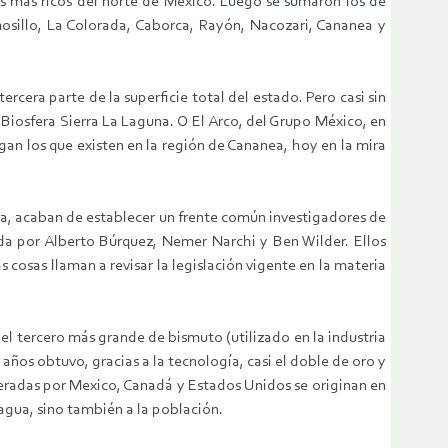
os más ricos del norte de México. Luego se sumaron los de
sillo, La Colorada, Caborca, Rayón, Nacozari, Cananea y
cera parte de la superficie total del estado. Pero casi sin
 Biosfera Sierra La Laguna. O El Arco, del Grupo México, en
regan los que existen en la región de Cananea, hoy en la mira
ua, acaban de establecer un frente común investigadores de
da por Alberto Búrquez, Nemer Narchi y Ben Wilder. Ellos
cosas llaman a revisar la legislación vigente en la materia
l tercero más grande de bismuto (utilizado en la industria
 años obtuvo, gracias a la tecnología, casi el doble de oro y
generadas por Mexico, Canadá y Estados Unidos se originan en
 agua, sino también a la población.