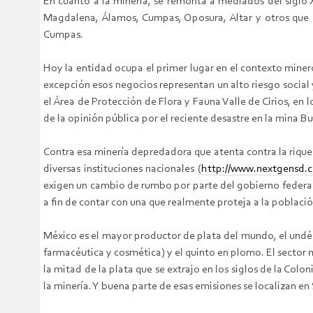
En cuanto a la minería, se remonta a mediados del siglo 
Magdalena, Álamos, Cumpas, Oposura, Altar y otros que 
Cumpas.
Hoy la entidad ocupa el primer lugar en el contexto minero
excepción esos negocios representan un alto riesgo social 
el Área de Protección de Flora y Fauna Valle de Cirios, en l
de la opinión pública por el reciente desastre en la mina B
Contra esa minería depredadora que atenta contra la rique
diversas instituciones nacionales (
http://www.nextgensd.
exigen un cambio de rumbo por parte del gobierno federal e
a fin de contar con una que realmente proteja a la poblac
México es el mayor productor de plata del mundo, el undéc
farmacéutica y cosmética) y el quinto en plomo. El sector mi
la mitad de la plata que se extrajo en los siglos de la Col
la minería. Y buena parte de esas emisiones se localizan en