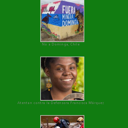
No a Dominga, Chile
Atentan contra la Defensora Francisca Márquez