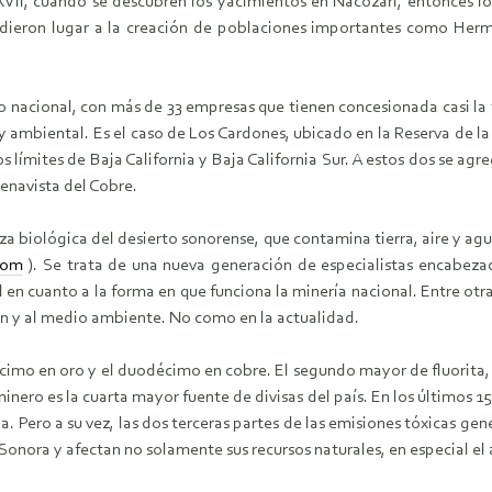
XVII, cuando se descubren los yacimientos en Nacozari, entonces l
dieron lugar a la creación de poblaciones importantes como Hermo
 nacional, con más de 33 empresas que tienen concesionada casi la ter
y ambiental. Es el caso de Los Cardones, ubicado en la Reserva de la
os límites de Baja California y Baja California Sur. A estos dos se ag
uenavista del Cobre.
za biológica del desierto sonorense, que contamina tierra, aire y ag
com
). Se trata de una nueva generación de especialistas encabeza
n cuanto a la forma en que funciona la minería nacional. Entre otras 
ión y al medio ambiente. No como en la actualidad.
imo en oro y el duodécimo en cobre. El segundo mayor de fluorita, e
nero es la cuarta mayor fuente de divisas del país. En los últimos 15
onia. Pero a su vez, las dos terceras partes de las emisiones tóxicas 
 Sonora y afectan no solamente sus recursos naturales, en especial el