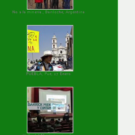
No a la minería , Bariloche, Argentina
PUEBLA, Pue, 27 Enero