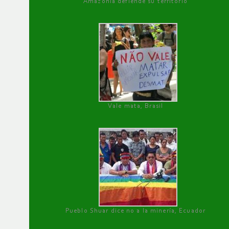
Amazonía defiende su territorio
Vale mata, Brasil
Pueblo Shuar dice no a la minería, Ecuador