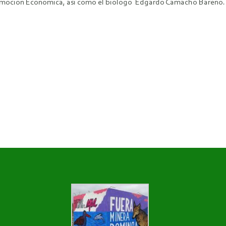
 Promoción Económica, así como el biólogo Edgardo Camacho Bareño.