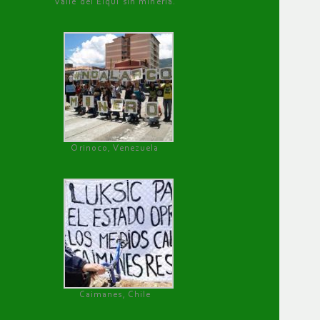
Valle del Elqui sin minería.
Orinoco, Venezuela
Caimanes, Chile