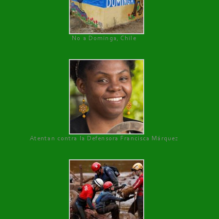
No a Dominga, Chile
Atentan contra la Defensora Francisca Márquez