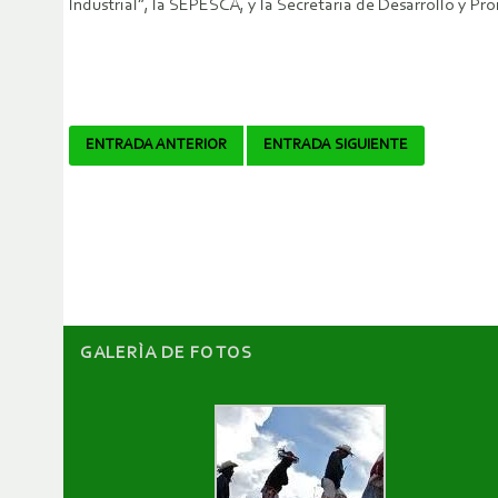
Industrial”, la SEPESCA, y la Secretaría de Desarrollo y
Navegador
ENTRADA ANTERIOR
ENTRADA SIGUIENTE
de
artículos
GALERÌA DE FOTOS