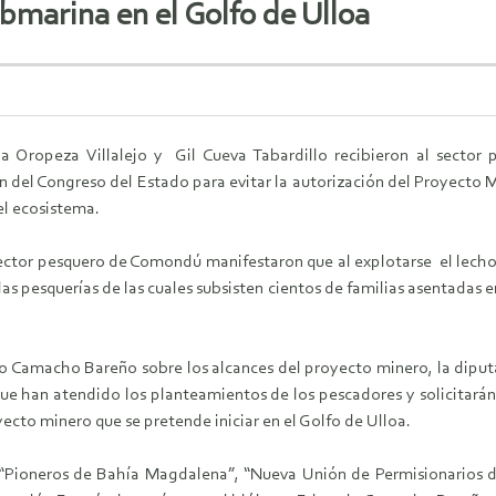
marina en el Golfo de Ulloa
a Oropeza Villalejo y Gil Cueva Tabardillo recibieron al secto
ión del Congreso del Estado para evitar la autorización del Proyect
el ecosistema.
ector pesquero de Comondú manifestaron que al explotarse el lecho 
las pesquerías de las cuales subsisten cientos de familias asentadas e
 Camacho Bareño sobre los alcances del proyecto minero, la diput
han atendido los planteamientos de los pescadores y solicitarán la 
cto minero que se pretende iniciar en el Golfo de Ulloa.
, “Pioneros de Bahía Magdalena”, “Nueva Unión de Permisionario