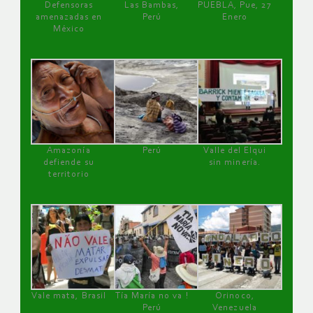
Defensoras
Las Bambas,
PUEBLA, Pue, 27
amenazadas en
Perú
Enero
México
Amazonía
Perú
Valle del Elqui
defiende su
sin minería.
territorio
Vale mata, Brasil
Tía María no va !
Orinoco,
Perú
Venezuela