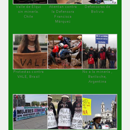
Valle de Elqui
Atentan contra
Defensoras de
sin minería.
la Defensora
Bolivia
Chile
Francisca
Márquez
Protestas contra
No a la minería ,
VALE, Brasil
Bariloche,
Argentina