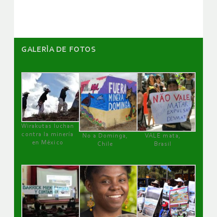
artículos
GALERÌA DE FOTOS
Wirakutas luchan
contra la minería
No a Dominga,
VALE mata,
en México
Chile
Brasil