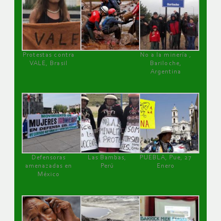
Protestas contra
No a la minería ,
VALE, Brasil
Bariloche,
Argentina
Defensoras
Las Bambas,
PUEBLA, Pue, 27
amenazadas en
Perú
Enero
México