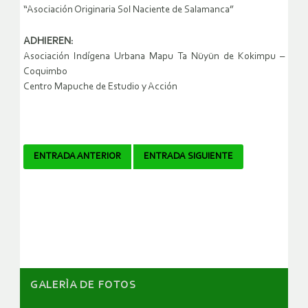
“Asociación Originaria Sol Naciente de Salamanca”
ADHIEREN:
Asociación Indígena Urbana Mapu Ta Nüyün de Kokimpu –
Coquimbo
Centro Mapuche de Estudio y Acción
Navegador
ENTRADA ANTERIOR
ENTRADA SIGUIENTE
de
artículos
GALERÌA DE FOTOS