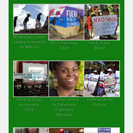
Wirakutas luchan
contra la minería
No a Dominga,
VALE mata,
en México
Chile
Brasil
Valle de Elqui
Atentan contra
Defensoras de
sin minería.
la Defensora
Bolivia
Chile
Francisca
Márquez