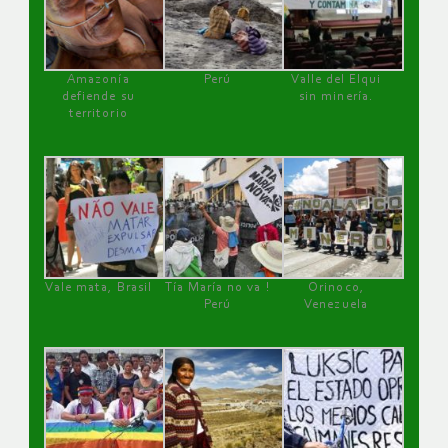
Amazonía
Perú
Valle del Elqui
defiende su
sin minería.
territorio
Vale mata, Brasil
Tía María no va !
Orinoco,
Perú
Venezuela