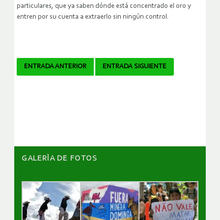
particulares, que ya saben dónde está concentrado el oro y
entren por su cuenta a extraerlo sin ningún control.
Navegador
ENTRADA ANTERIOR
ENTRADA SIGUIENTE
de
artículos
GALERÌA DE FOTOS