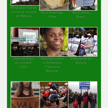
Wirakutas luchan
contra la minería
No a Dominga,
VALE mata,
en México
Chile
Brasil
Valle de Elqui
Atentan contra
Defensoras de
sin minería.
la Defensora
Bolivia
Chile
Francisca
Márquez