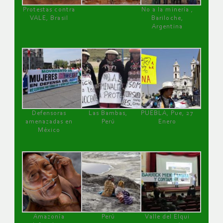
Protestas contra
No a la minería ,
VALE, Brasil
Bariloche,
Argentina
Defensoras
Las Bambas,
PUEBLA, Pue, 27
amenazadas en
Perú
Enero
México
Amazonía
Perú
Valle del Elqui