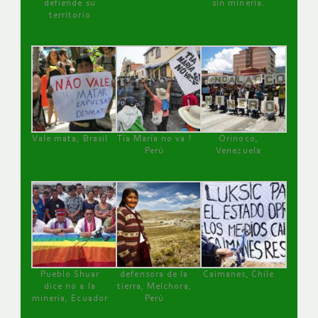
defiende su
sin minería.
territorio
Vale mata, Brasil
Tía María no va !
Orinoco,
Perú
Venezuela
Pueblo Shuar
defensora de la
Caimanes, Chile
dice no a la
tierra, Melchora,
minería, Ecuador
Perú