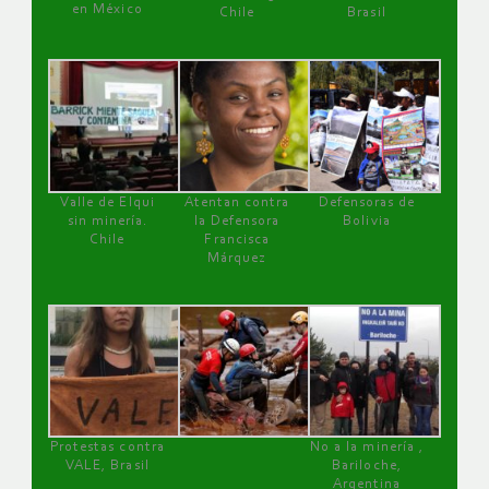
en México
Chile
Brasil
Valle de Elqui
Atentan contra
Defensoras de
sin minería.
la Defensora
Bolivia
Chile
Francisca
Márquez
Protestas contra
No a la minería ,
VALE, Brasil
Bariloche,
Argentina