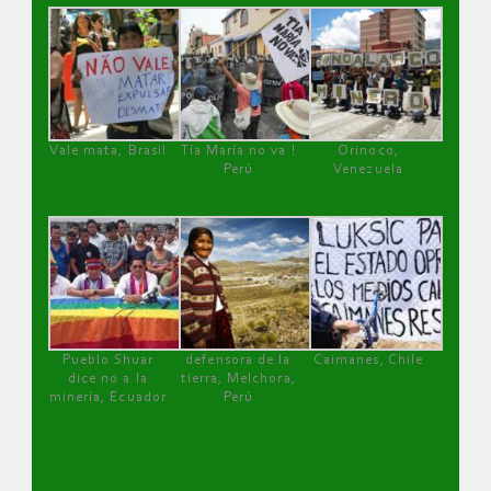
Vale mata, Brasil
Tía María no va !
Orinoco,
Perú
Venezuela
Pueblo Shuar
defensora de la
Caimanes, Chile
dice no a la
tierra, Melchora,
minería, Ecuador
Perú