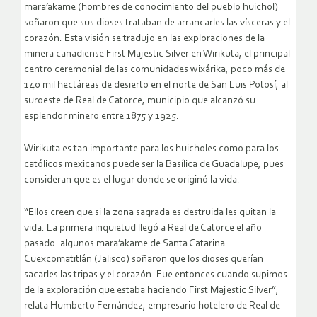
mara’akame (hombres de conocimiento del pueblo huichol)
soñaron que sus dioses trataban de arrancarles las vísceras y el
corazón. Esta visión se tradujo en las exploraciones de la
minera canadiense First Majestic Silver en Wirikuta, el principal
centro ceremonial de las comunidades wixárika, poco más de
140 mil hectáreas de desierto en el norte de San Luis Potosí, al
suroeste de Real de Catorce, municipio que alcanzó su
esplendor minero entre 1875 y 1925.
Wirikuta es tan importante para los huicholes como para los
católicos mexicanos puede ser la Basílica de Guadalupe, pues
consideran que es el lugar donde se originó la vida.
“Ellos creen que si la zona sagrada es destruida les quitan la
vida. La primera inquietud llegó a Real de Catorce el año
pasado: algunos mara’akame de Santa Catarina
Cuexcomatitlán (Jalisco) soñaron que los dioses querían
sacarles las tripas y el corazón. Fue entonces cuando supimos
de la exploración que estaba haciendo First Majestic Silver”,
relata Humberto Fernández, empresario hotelero de Real de