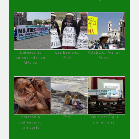
Defensoras
Las Bambas,
PUEBLA, Pue, 27
amenazadas en
Perú
Enero
México
Amazonía
Perú
Valle del Elqui
defiende su
sin minería.
territorio