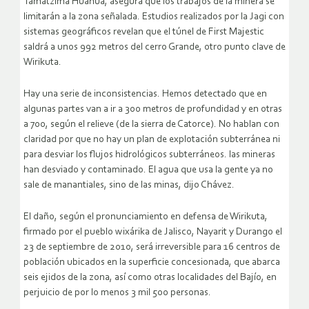
Tamatzima Huahua, asegura que los trabajos de la minera se
limitarán a la zona señalada. Estudios realizados por la Jagi con
sistemas geográficos revelan que el túnel de First Majestic
saldrá a unos 992 metros del cerro Grande, otro punto clave de
Wirikuta.
Hay una serie de inconsistencias. Hemos detectado que en
algunas partes van a ir a 300 metros de profundidad y en otras
a 700, según el relieve (de la sierra de Catorce). No hablan con
claridad por que no hay un plan de explotación subterránea ni
para desviar los flujos hidrológicos subterráneos. las mineras
han desviado y contaminado. El agua que usa la gente ya no
sale de manantiales, sino de las minas, dijo Chávez.
El daño, según el pronunciamiento en defensa de Wirikuta,
firmado por el pueblo wixárika de Jalisco, Nayarit y Durango el
23 de septiembre de 2010, será irreversible para 16 centros de
población ubicados en la superficie concesionada, que abarca
seis ejidos de la zona, así como otras localidades del Bajío, en
perjuicio de por lo menos 3 mil 500 personas.