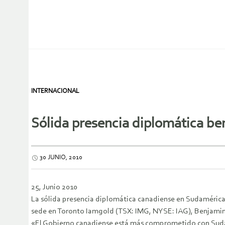
INTERNACIONAL
Sólida presencia diplomática be
30 JUNIO, 2010
25, Junio 2010
La sólida presencia diplomática canadiense en Sudamérica 
sede en Toronto Iamgold (TSX: IMG, NYSE: IAG), Benjamin L
«El Gobierno canadiense está más comprometido con Sudamé