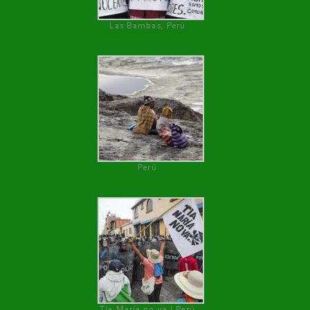
Las Bambas, Perú
Perú
Tía María no va ! Perú