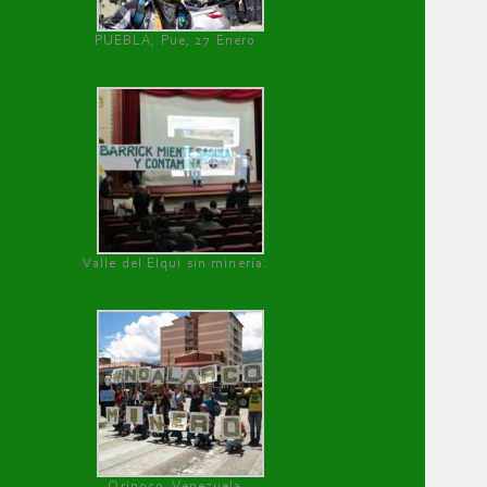
PUEBLA, Pue, 27 Enero
Valle del Elqui sin minería.
Orinoco, Venezuela