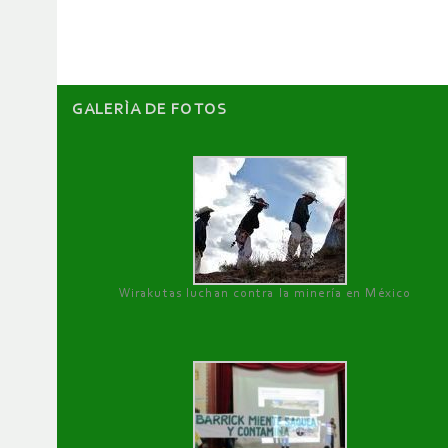
artículos
GALERÌA DE FOTOS
Wirakutas luchan contra la minería en México