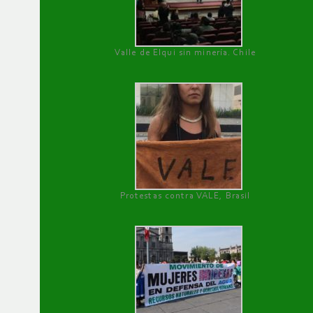
Valle de Elqui sin minería. Chile
Protestas contra VALE, Brasil