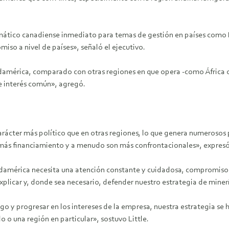
ático canadiense inmediato para temas de gestión en países como E
iso a nivel de países», señaló el ejecutivo.
américa, comparado con otras regiones en que opera -como África oc
de interés común», agregó.
arácter más político que en otras regiones, lo que genera numerosos
ás financiamiento y a menudo son más confrontacionales», expresó 
damérica necesita una atención constante y cuidadosa, compromiso 
xplicar y, donde sea necesario, defender nuestro estrategia de miner
sgo y progresar en los intereses de la empresa, nuestra estrategia se 
 o una región en particular», sostuvo Little.