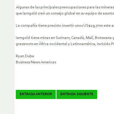
Algunas de las principales preocupaciones para las mineras,
que Iamgold creó un consejo global en su equipo de asunt
La compañía tiene previsto invertir unos US$29,7mn este 
Iamgold tiene minas en Surinam, Canadá, Malí, Botswana y
grassroots en África occidental y Latinoamérica, incluido Pe
Ryan Dube
Business News Americas
Navegador
ENTRADA ANTERIOR
ENTRADA SIGUIENTE
de