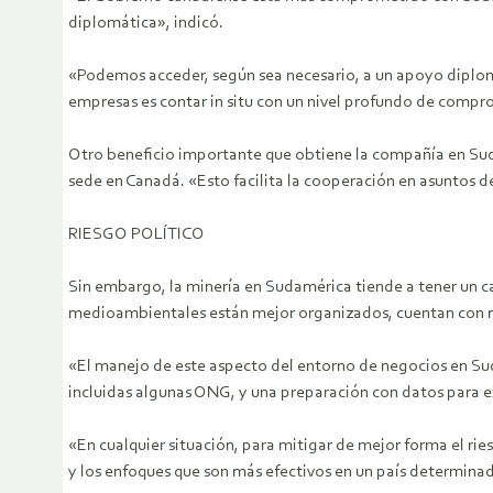
diplomática», indicó.
«Podemos acceder, según sea necesario, a un apoyo diplom
empresas es contar in situ con un nivel profundo de comprom
Otro beneficio importante que obtiene la compañía en Sud
sede en Canadá. «Esto facilita la cooperación en asuntos 
RIESGO POLÍTICO
Sin embargo, la minería en Sudamérica tiende a tener un c
medioambientales están mejor organizados, cuentan con m
«El manejo de este aspecto del entorno de negocios en Su
incluidas algunas ONG, y una preparación con datos para e
«En cualquier situación, para mitigar de mejor forma el rie
y los enfoques que son más efectivos en un país determinado