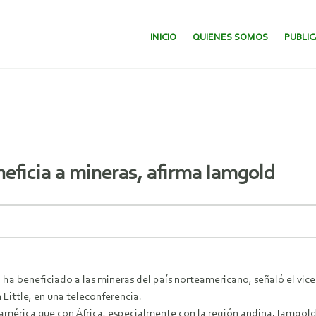
SALTAR AL CONTENIDO.
INICIO
QUIENES SOMOS
PUBLI
neficia a mineras, afirma Iamgold
ha beneficiado a las mineras del país norteamericano, señaló el vic
ittle, en una teleconferencia.
rica que con África, especialmente con la región andina. Iamgold 