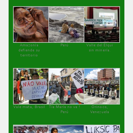
Amazonía
Perú
Valle del Elqui
defiende su
sin minería.
territorio
Vale mata, Brasil
Tía María no va !
Orinoco,
Perú
Venezuela