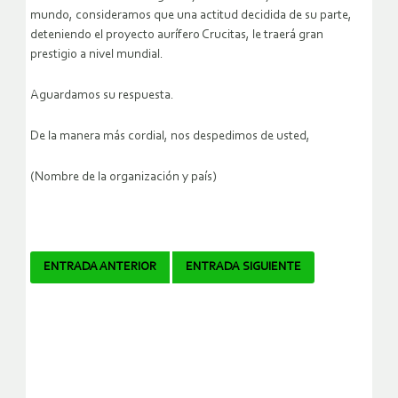
mundo, consideramos que una actitud decidida de su parte,
deteniendo el proyecto aurífero Crucitas, le traerá gran
prestigio a nivel mundial.
Aguardamos su respuesta.
De la manera más cordial, nos despedimos de usted,
(Nombre de la organización y país)
Navegador
ENTRADA ANTERIOR
ENTRADA SIGUIENTE
de
artículos