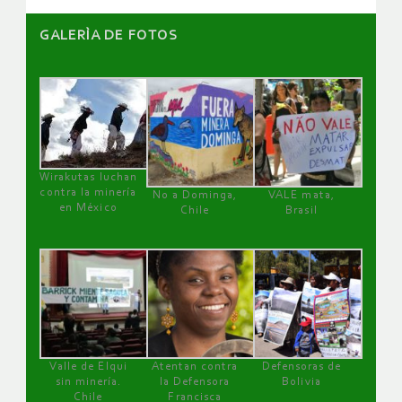
GALERÌA DE FOTOS
Wirakutas luchan
contra la minería
No a Dominga,
VALE mata,
en México
Chile
Brasil
Valle de Elqui
Atentan contra
Defensoras de
sin minería.
la Defensora
Bolivia
Chile
Francisca