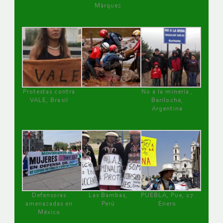
Márquez
Protestas contra
No a la minería ,
VALE, Brasil
Bariloche,
Argentina
Defensoras
Las Bambas,
PUEBLA, Pue, 27
amenazadas en
Perú
Enero
México