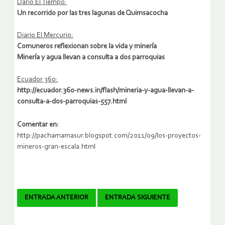
Dario El Tiempo:
Un recorrido por las tres lagunas de Quimsacocha
Diario El Mercurio:
Comuneros reflexionan sobre la vida y minería
Minería y agua llevan a consulta a dos parroquias
Ecuador 360:
http://ecuador.360-news.in/flash/mineria-y-agua-llevan-a-
consulta-a-dos-parroquias-557.html
Comentar en:
http://pachamamasur.blogspot.com/2011/09/los-proyectos-
mineros-gran-escala.html
Navegador
ENTRADA ANTERIOR
ENTRADA SIGUIENTE
de