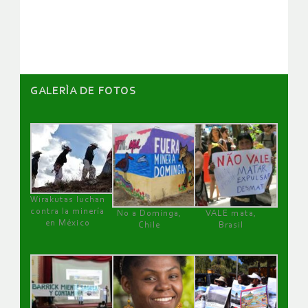
artículos
GALERÌA DE FOTOS
Wirakutas luchan
contra la minería
No a Dominga,
VALE mata,
en México
Chile
Brasil