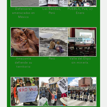
Defensoras
Las Bambas,
PUEBLA, Pue, 27
amenazadas en
Perú
Enero
México
Amazonía
Perú
Valle del Elqui
defiende su
sin minería.
territorio