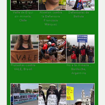
Valle de Elqui
Atentan contra
Defensoras de
sin minería.
la Defensora
Bolivia
Chile
Francisca
Márquez
Protestas contra
No a la minería ,
VALE, Brasil
Bariloche,
Argentina