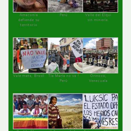
Amazonía
Perú
Valle del Elqui
defiende su
sin minería.
territorio
Vale mata, Brasil
Tía María no va !
Orinoco,
Perú
Venezuela