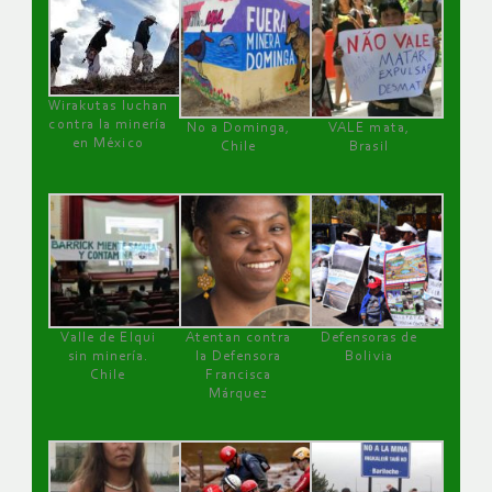
Wirakutas luchan
contra la minería
No a Dominga,
VALE mata,
en México
Chile
Brasil
Valle de Elqui
Atentan contra
Defensoras de
sin minería.
la Defensora
Bolivia
Chile
Francisca
Márquez