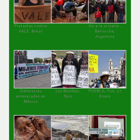
Protestas contra
No a la minería ,
VALE, Brasil
Bariloche,
Argentina
Defensoras
Las Bambas,
PUEBLA, Pue, 27
amenazadas en
Perú
Enero
México