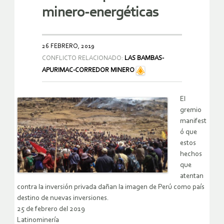
minero-energéticas
26 FEBRERO, 2019
CONFLICTO RELACIONADO:
LAS BAMBAS-
APURIMAC-CORREDOR MINERO
El
gremio
manifest
ó que
estos
hechos
que
atentan
contra la inversión privada dañan la imagen de Perú como país
destino de nuevas inversiones.
25 de febrero del 2019
Latinominería