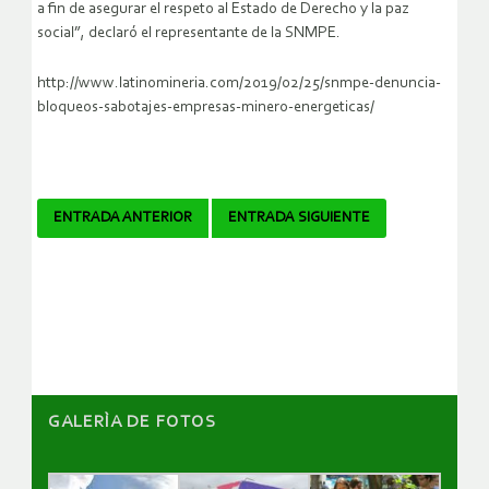
a fin de asegurar el respeto al Estado de Derecho y la paz
social”, declaró el representante de la SNMPE.
http://www.latinomineria.com/2019/02/25/snmpe-denuncia-
bloqueos-sabotajes-empresas-minero-energeticas/
Navegador
ENTRADA ANTERIOR
ENTRADA SIGUIENTE
de
artículos
GALERÌA DE FOTOS