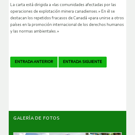
La carta está dirigida a «las comunidades afectadas por las
operaciones de explotación minera canadienses.» En él se
destacan los repetidos fracasos de Canadá «para unirse a otros
países en la promoción internacional de los derechos humanos
y las normas ambientales.»
Navegador
ENTRADA ANTERIOR
ENTRADA SIGUIENTE
de
artículos
GALERÌA DE FOTOS