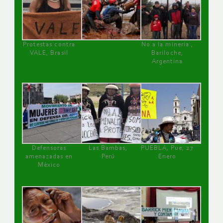
Protestas contra
No a la minería ,
VALE, Brasil
Bariloche,
Argentina
Defensoras
Las Bambas,
PUEBLA, Pue, 27
amenazadas en
Perú
Enero
México