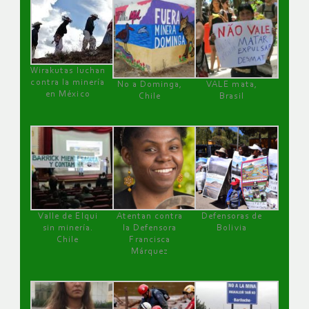
Wirakutas luchan
contra la minería
No a Dominga,
VALE mata,
en México
Chile
Brasil
Valle de Elqui
Atentan contra
Defensoras de
sin minería.
la Defensora
Bolivia
Chile
Francisca
Márquez