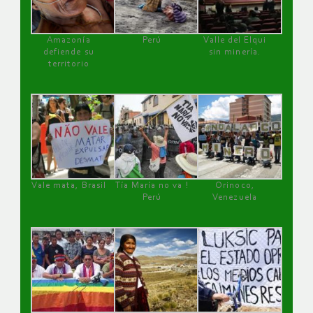
Amazonía
Perú
Valle del Elqui
defiende su
sin minería.
territorio
Vale mata, Brasil
Tía María no va !
Orinoco,
Perú
Venezuela