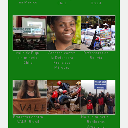
en México
Chile
Brasil
Valle de Elqui
Atentan contra
Defensoras de
sin minería.
la Defensora
Bolivia
Chile
Francisca
Márquez
Protestas contra
No a la minería ,
VALE, Brasil
Bariloche,
Argentina