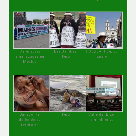
Defensoras
Las Bambas,
PUEBLA, Pue, 27
amenazadas en
Perú
Enero
México
Amazonía
Perú
Valle del Elqui
defiende su
sin minería.
territorio