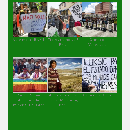
Vale mata, Brasil
Tía María no va !
Orinoco,
Perú
Venezuela
Pueblo Shuar
defensora de la
Caimanes, Chile
dice no a la
tierra, Melchora,
minería, Ecuador
Perú