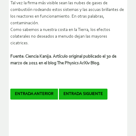
Tal vez la firma más visible sean las nubes de gases de
combustión rodeando estos sistemas y las ascuas brillantes de
los reactores en funcionamiento. En otras palabras,
contaminación.
Como sabemos a nuestra costa en la Tierra, los efectos
colaterales no deseados a menudo dejan las mayores
cicatrices.
Fuente: Ciencia Kanija. Artículo original publicado el 30 de
marzo de 2011 en el blog The Physics ArXiv Blog.
Navegador
ENTRADA ANTERIOR
ENTRADA SIGUIENTE
de
artículos