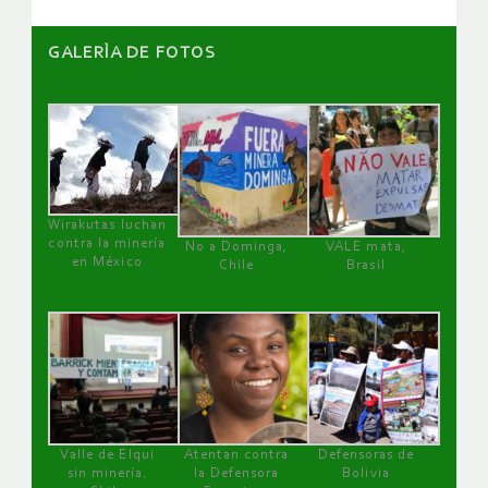
GALERÌA DE FOTOS
Wirakutas luchan
contra la minería
No a Dominga,
VALE mata,
en México
Chile
Brasil
Valle de Elqui
Atentan contra
Defensoras de
sin minería.
la Defensora
Bolivia