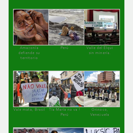
Amazonía
Perú
Valle del Elqui
defiende su
sin minería.
territorio
Vale mata, Brasil
Tía María no va !
Orinoco,
Perú
Venezuela