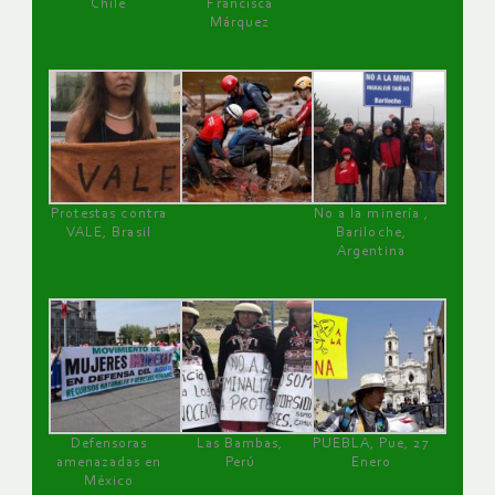
Chile
Francisca
Márquez
Protestas contra
No a la minería ,
VALE, Brasil
Bariloche,
Argentina
Defensoras
Las Bambas,
PUEBLA, Pue, 27
amenazadas en
Perú
Enero
México