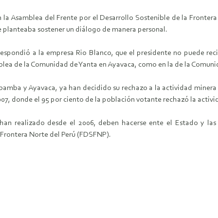
 la Asamblea del Frente por el Desarrollo Sostenible de la Frontera 
le planteaba sostener un diálogo de manera personal.
spondió a la empresa Rio Blanco, que el presidente no puede recibir
mblea de la Comunidad de Yanta en Ayavaca, como en la de la Comu
amba y Ayavaca, ya han decidido su rechazo a la actividad minera en 
2007, donde el 95 por ciento de la población votante rechazó la activi
han realizado desde el 2006, deben hacerse ente el Estado y las
a Frontera Norte del Perú (FDSFNP).