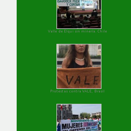
Valle de Elqui sin minería. Chile
Protestas contra VALE, Brasil