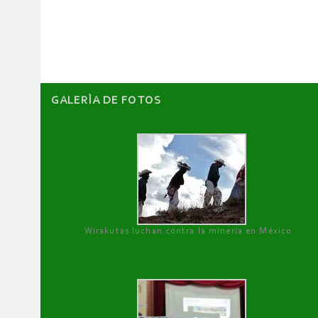
de
artículos
GALERÌA DE FOTOS
Wirakutas luchan contra la minería en México