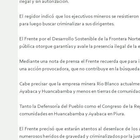
ilegal y sin autorización.
El regidor indicó que los ejecutivos mineros se resistier
para luego buscar criminalizar a sus dirigentes.
El Frente por el Desarrollo Sostenible de la Frontera Nor
pública otorgue garantías y avale la presencia ilegal de l
Mediante una nota de prensa el Frente recuerda que para i
una acción provocadora, que no contribuye en la búsqueda de
Cabe precisar que la empresa minera Rio Blanco actualmen
Ayabaca y Huancabamba y menos en tierras de comunidad
Tanto la Defensoría del Pueblo como el Congreso de la Rep
comunidades en Huancabamba y Ayabaca en Piura.
El Frente precisó que estarán atentos al desenlace de los
numerosos heridos de gravedad y criminalizados por la jus