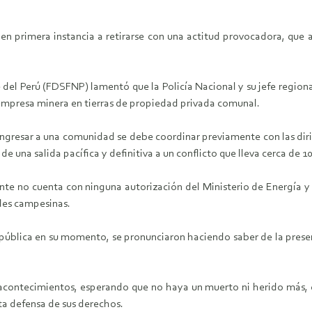
on en primera instancia a retirarse con una actitud provocadora, que
te del Perú (FDSFNP) lamentó que la Policía Nacional y su jefe regi
a empresa minera en tierras de propiedad privada comunal.
ngresar a una comunidad se debe coordinar previamente con las dirig
 una salida pacífica y definitiva a un conflicto que lleva cerca de 1
te no cuenta con ninguna autorización del Ministerio de Energía y 
es campesinas.
ública en su momento, se pronunciaron haciendo saber de la presenc
 acontecimientos, esperando que no haya un muerto ni herido más, en
ta defensa de sus derechos.