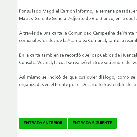
Por su lado Magdiel Carrión informó, la semana pasada, en
Masías, Gerente General Adjunto de Rio Blanco, en la que 
A través de una carta la Comunidad Campesina de Yanta re
comunales los decide la Asamblea Comunal, tanto la Asa
En la carta también se recordó que los pueblos de Huancab
Consulta Vecinal, la cual se realizó el 16 de setiembre del 
Así mismo se indicó de que cualquier diálogo, como se 
organizadas en el Frente por el Desarrollo Sostenible de l
Navegador
ENTRADA ANTERIOR
ENTRADA SIGUIENTE