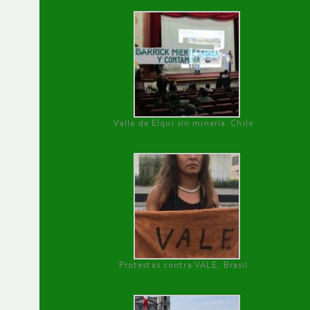
Valle de Elqui sin minería. Chile
Protestas contra VALE, Brasil