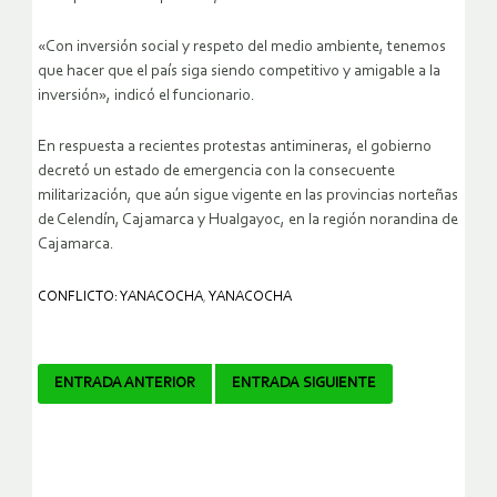
«Con inversión social y respeto del medio ambiente, tenemos
que hacer que el país siga siendo competitivo y amigable a la
inversión», indicó el funcionario.
En respuesta a recientes protestas antimineras, el gobierno
decretó un estado de emergencia con la consecuente
militarización, que aún sigue vigente en las provincias norteñas
de Celendín, Cajamarca y Hualgayoc, en la región norandina de
Cajamarca.
CONFLICTO: YANACOCHA
,
YANACOCHA
Navegador
ENTRADA ANTERIOR
ENTRADA SIGUIENTE
de
artículos