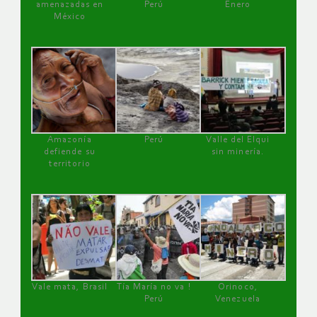
amenazadas en
Perú
Enero
México
Amazonía
Perú
Valle del Elqui
defiende su
sin minería.
territorio
Vale mata, Brasil
Tía María no va !
Orinoco,
Perú
Venezuela