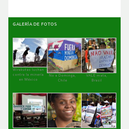
GALERÌA DE FOTOS
Wirakutas luchan
contra la minería
No a Dominga,
VALE mata,
en México
Chile
Brasil