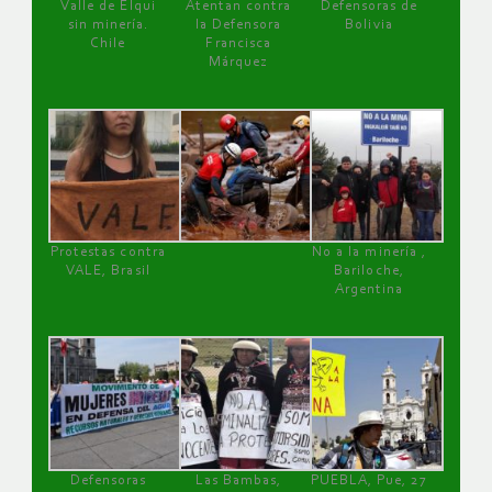
Valle de Elqui
Atentan contra
Defensoras de
sin minería.
la Defensora
Bolivia
Chile
Francisca
Márquez
Protestas contra
No a la minería ,
VALE, Brasil
Bariloche,
Argentina
Defensoras
Las Bambas,
PUEBLA, Pue, 27