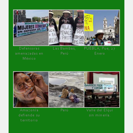
Defensoras
Las Bambas,
PUEBLA, Pue, 27
amenazadas en
Perú
Enero
México
Amazonía
Perú
Valle del Elqui
defiende su
sin minería.
territorio