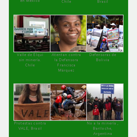
en México
Chile
Brasil
Valle de Elqui
Atentan contra
Defensoras de
sin minería.
la Defensora
Bolivia
Chile
Francisca
Márquez
Protestas contra
No a la minería ,
VALE, Brasil
Bariloche,
Argentina