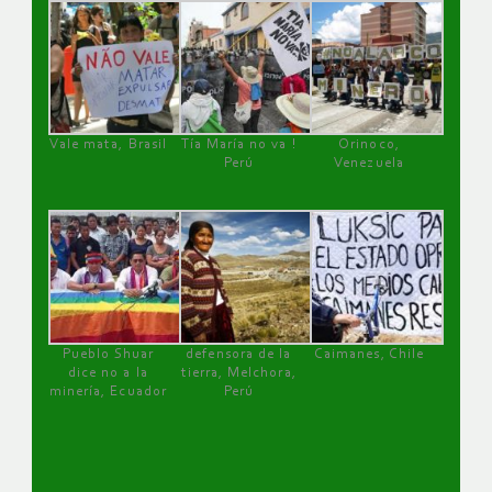
Vale mata, Brasil
Tía María no va !
Orinoco,
Perú
Venezuela
Pueblo Shuar
defensora de la
Caimanes, Chile
dice no a la
tierra, Melchora,
minería, Ecuador
Perú