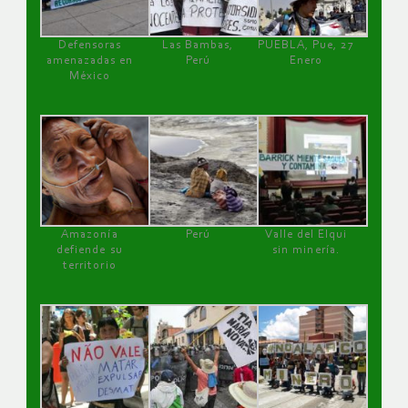
Defensoras
Las Bambas,
PUEBLA, Pue, 27
amenazadas en
Perú
Enero
México
Amazonía
Perú
Valle del Elqui
defiende su
sin minería.
territorio