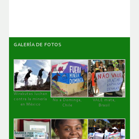
de
artículos
GALERÌA DE FOTOS
Wirakutas luchan
contra la minería
No a Dominga,
VALE mata,
en México
Chile
Brasil