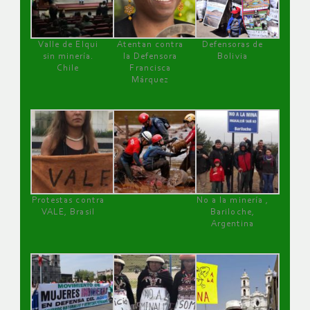
Valle de Elqui
Atentan contra
Defensoras de
sin minería.
la Defensora
Bolivia
Chile
Francisca
Márquez
Protestas contra
No a la minería ,
VALE, Brasil
Bariloche,
Argentina