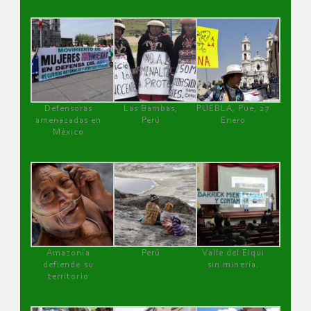
Defensoras
Las Bambas,
PUEBLA, Pue, 27
amenazadas en
Perú
Enero
México
Amazonía
Perú
Valle del Elqui
defiende su
sin minería.
territorio