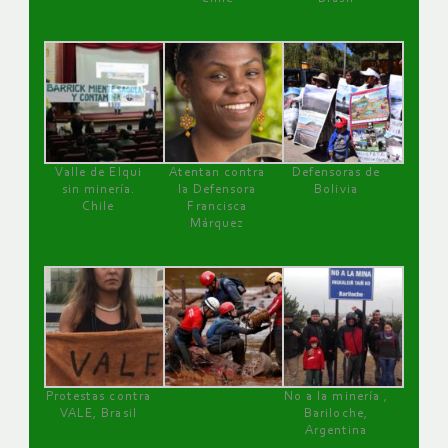
Valle de Elqui
Atentan contra
Defensoras de
sin minería.
la Defensora
Bolivia
Chile
Francisca
Márquez
Protestas contra
No a la minería ,
VALE, Brasil
Bariloche,
Argentina