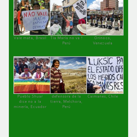
Vale mata, Brasil
Tía María no va !
Orinoco,
Perú
Venezuela
Pueblo Shuar
defensora de la
Caimanes, Chile
dice no a la
tierra, Melchora,
minería, Ecuador
Perú