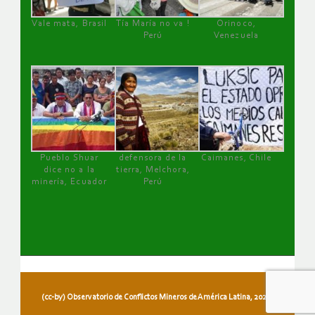
Vale mata, Brasil
Tía María no va !
Orinoco,
Perú
Venezuela
Pueblo Shuar
defensora de la
Caimanes, Chile
dice no a la
tierra, Melchora,
minería, Ecuador
Perú
(cc-by) Observatorio de Conflictos Mineros de América Latina, 2026