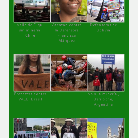
Valle de Elqui
Atentan contra
Defensoras de
sin minería.
la Defensora
Bolivia
Chile
Francisca
Márquez
Protestas contra
No a la minería ,
VALE, Brasil
Bariloche,
Argentina