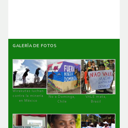
de
artículos
GALERÌA DE FOTOS
Wirakutas luchan
contra la minería
No a Dominga,
VALE mata,
en México
Chile
Brasil