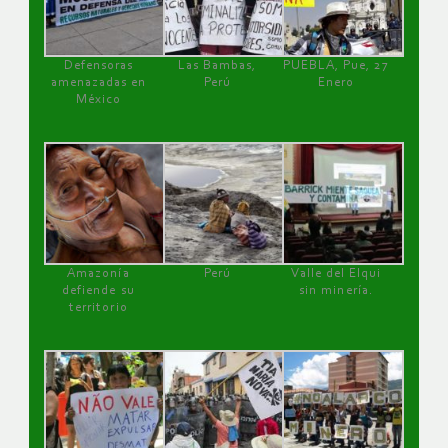
Defensoras
Las Bambas,
PUEBLA, Pue, 27
amenazadas en
Perú
Enero
México
Amazonía
Perú
Valle del Elqui
defiende su
sin minería.
territorio