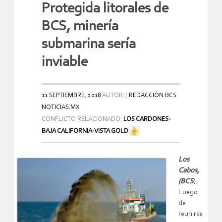
Protegida litorales de
BCS, minería
submarina sería
inviable
11 SEPTIEMBRE, 2018
AUTOR:
REDACCIÓN BCS
NOTICIAS.MX
CONFLICTO RELACIONADO:
LOS CARDONES-
BAJA CALIFORNIA-VISTA GOLD
Los
Cabos,
(BCS
).
Luego
de
reunirse