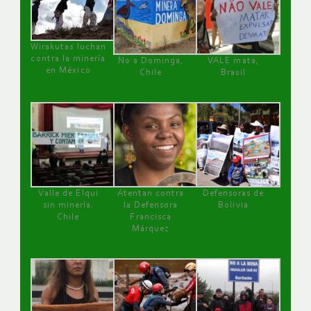
Wirakutas luchan
contra la minería
No a Dominga,
VALE mata,
en México
Chile
Brasil
Valle de Elqui
Atentan contra
Defensoras de
sin minería.
la Defensora
Bolivia
Chile
Francisca
Márquez