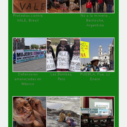
Protestas contra
No a la minería ,
VALE, Brasil
Bariloche,
Argentina
Defensoras
Las Bambas,
PUEBLA, Pue, 27
amenazadas en
Perú
Enero
México