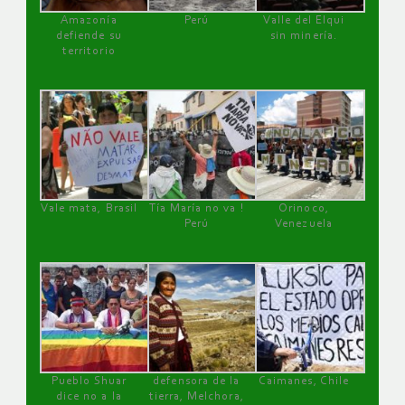
Amazonía
Perú
Valle del Elqui
defiende su
sin minería.
territorio
Vale mata, Brasil
Tía María no va !
Orinoco,
Perú
Venezuela
Pueblo Shuar
defensora de la
Caimanes, Chile
dice no a la
tierra, Melchora,