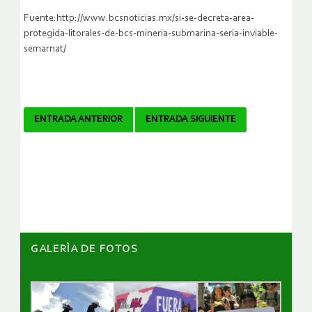
Fuente:http://www.bcsnoticias.mx/si-se-decreta-area-
protegida-litorales-de-bcs-mineria-submarina-seria-inviable-
semarnat/
Navegador
ENTRADA ANTERIOR
ENTRADA SIGUIENTE
de
artículos
GALERÌA DE FOTOS