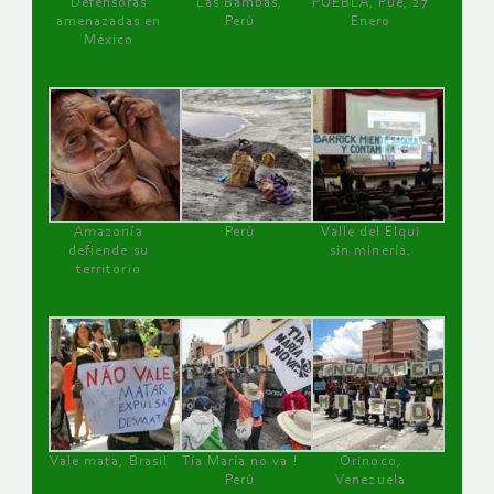
Defensoras
Las Bambas,
PUEBLA, Pue, 27
amenazadas en
Perú
Enero
México
Amazonía
Perú
Valle del Elqui
defiende su
sin minería.
territorio
Vale mata, Brasil
Tía María no va !
Orinoco,
Perú
Venezuela