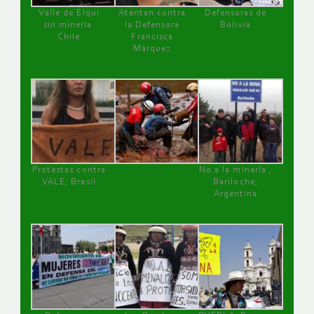
Valle de Elqui
Atentan contra
Defensoras de
sin minería.
la Defensora
Bolivia
Chile
Francisca
Márquez
Protestas contra
No a la minería ,
VALE, Brasil
Bariloche,
Argentina