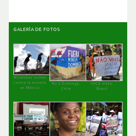
artículos
GALERÌA DE FOTOS
Wirakutas luchan
contra la minería
No a Dominga,
VALE mata,
en México
Chile
Brasil