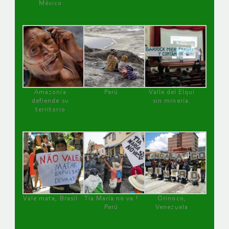
México
Amazonía
Perú
Valle del Elqui
defiende su
sin minería.
territorio
Vale mata, Brasil
Tía María no va !
Orinoco,
Perú
Venezuela