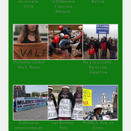
sin minería.
la Defensora
Bolivia
Chile
Francisca
Márquez
Protestas contra
No a la minería ,
VALE, Brasil
Bariloche,
Argentina
Defensoras
Las Bambas,
PUEBLA, Pue, 27
amenazadas en
Perú
Enero