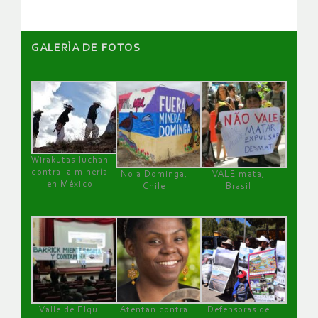
GALERÌA DE FOTOS
Wirakutas luchan
contra la minería
No a Dominga,
VALE mata,
en México
Chile
Brasil
Valle de Elqui
Atentan contra
Defensoras de