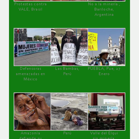
Protestas contra
No a la minería ,
VALE, Brasil
Bariloche,
Argentina
Defensoras
Las Bambas,
PUEBLA, Pue, 27
amenazadas en
Perú
Enero
México
Amazonía
Perú
Valle del Elqui
defiende su
sin minería.