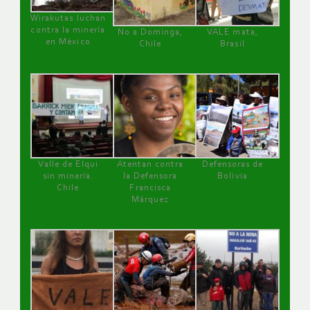
Wirakutas luchan
contra la minería
No a Dominga,
VALE mata,
en México
Chile
Brasil
Valle de Elqui
Atentan contra
Defensoras de
sin minería.
la Defensora
Bolivia
Chile
Francisca
Márquez