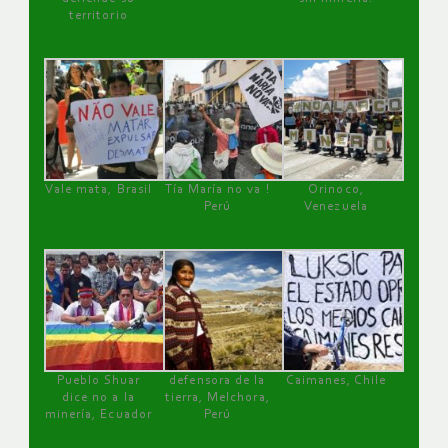
territorio
Vale mata, Brasil
Tía María no va !
Orinoco,
Perú
Venezuela
Pueblo Shuar
defensora de la
Caimanes, Chile
dice no a la
tierra, Melchora,
minería, Ecuador
Perú