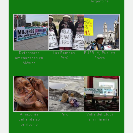
Argentina
Defensoras
Las Bambas,
PUEBLA, Pue, 27
amenazadas en
Perú
Enero
México
Amazonía
Perú
Valle del Elqui
defiende su
sin minería.
territorio