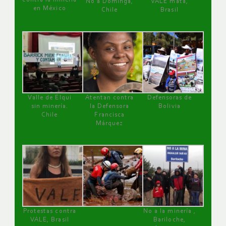
No a Dominga,
VALE mata,
en México
Chile
Brasil
Valle de Elqui
Atentan contra
Defensoras de
sin minería.
la Defensora
Bolivia
Chile
Francisca
Márquez
Protestas contra
No a la minería ,
VALE, Brasil
Bariloche,