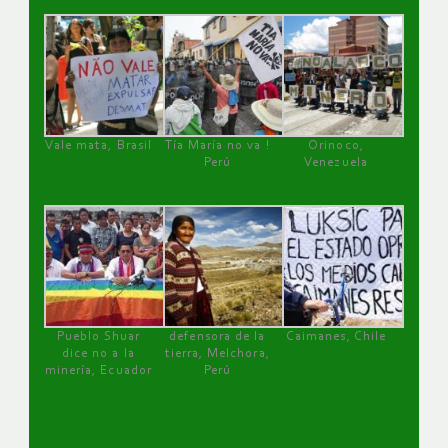
Vale mata, Brasil
Tía María no va !
Orinoco,
Perú
Venezuela
Pueblo Shuar
defensora de la
Caimanes, Chile
dice no a la
tierra, Melchora,
minería, Ecuador
Perú