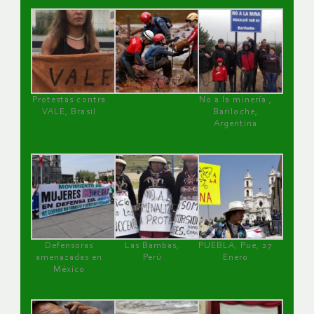
Protestas contra
No a la minería ,
VALE, Brasil
Bariloche,
Argentina
Defensoras
Las Bambas,
PUEBLA, Pue, 27
amenazadas en
Perú
Enero
México