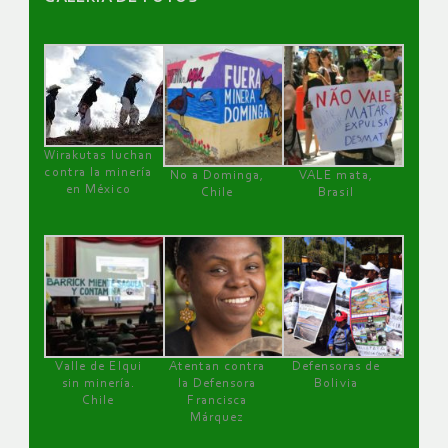
Wirakutas luchan
contra la minería
No a Dominga,
VALE mata,
en México
Chile
Brasil
Valle de Elqui
Atentan contra
Defensoras de
sin minería.
la Defensora
Bolivia
Chile
Francisca
Márquez