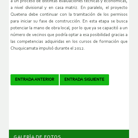
a un proceso de distintas evaluaciones técnicas y económicas,
a nivel divisional y en casa matriz. En paralelo, el proyecto
Quetena debe continuar con la tramitación de los permisos
para iniciar su fase de construcción. En esta etapa se busca
potenciar la mano de obra local, por lo que ya se capacitó a un
número de vecinos que podría optar a esa posibilidad gracias a
las competencias adquiridas en los cursos de formación que
Chuquicamata impulsó durante el 2012.
Navegador
ENTRADA ANTERIOR
ENTRADA SIGUIENTE
de
artículos
GALERÌA DE FOTOS