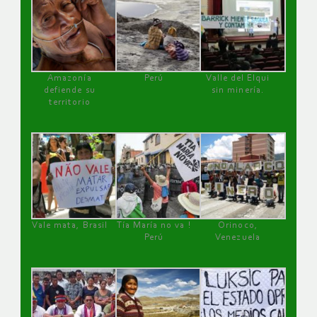
Amazonía
Perú
Valle del Elqui
defiende su
sin minería.
territorio
Vale mata, Brasil
Tía María no va !
Orinoco,
Perú
Venezuela