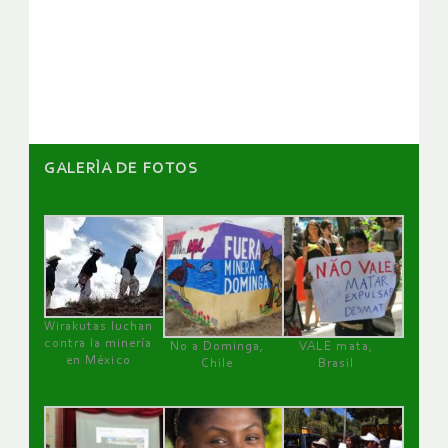
de
artículos
GALERÌA DE FOTOS
Wirakutas luchan
contra la minería
No a Dominga,
VALE mata,
en México
Chile
Brasil