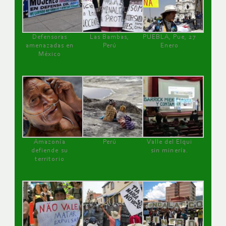
Defensoras
Las Bambas,
PUEBLA, Pue, 27
amenazadas en
Perú
Enero
México
Amazonía
Perú
Valle del Elqui
defiende su
sin minería.
territorio