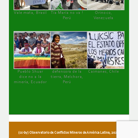
Vale mata, Brasil
Tía María no va !
Orinoco,
Perú
Venezuela
Pueblo Shuar
defensora de la
Caimanes, Chile
dice no a la
tierra, Melchora,
minería, Ecuador
Perú
(cc-by) Observatorio de Conflictos Mineros de América Latina, 2026