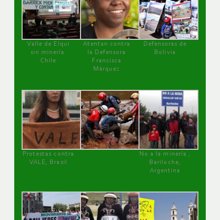
Valle de Elqui
Atentan contra
Defensoras de
sin minería.
la Defensora
Bolivia
Chile
Francisca
Márquez
Protestas contra
No a la minería ,
VALE, Brasil
Bariloche,
Argentina