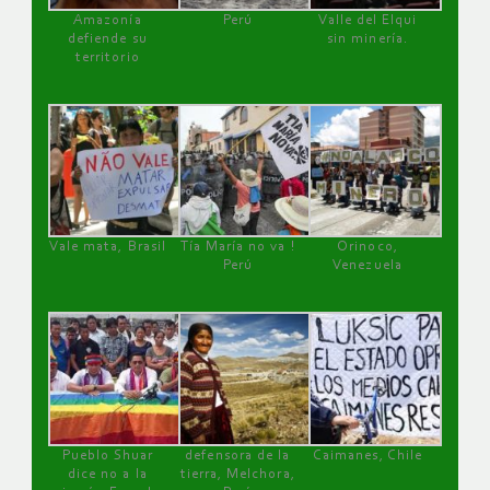
Amazonía
Perú
Valle del Elqui
defiende su
sin minería.
territorio
Vale mata, Brasil
Tía María no va !
Orinoco,
Perú
Venezuela
Pueblo Shuar
defensora de la
Caimanes, Chile
dice no a la
tierra, Melchora,