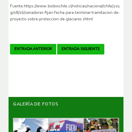
Fuente:https://www.biobiochile.cl/noticias/nacional/chile/201
9/08/16/senadores-fijan-fecha-para-terminar-tramitacion-de-
proyecto-sobre-proteccion-de-glaciares.shtml
Navegador
ENTRADA ANTERIOR
ENTRADA SIGUIENTE
de
artículos
GALERÌA DE FOTOS