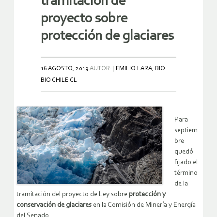
tramitación de
proyecto sobre
protección de glaciares
16 AGOSTO, 2019
AUTOR:
EMILIO LARA, BIO
BIO CHILE.CL
Para
septiem
bre
quedó
fijado el
término
de la
tramitación del proyecto de Ley sobre
protección y
conservación de glaciares
en la Comisión de Minería y Energía
del Senado.