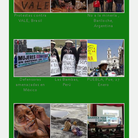
Protestas contra
No a la minería ,
VALE, Brasil
Bariloche,
Argentina
Defensoras
Las Bambas,
PUEBLA, Pue, 27
amenazadas en
Perú
Enero
México