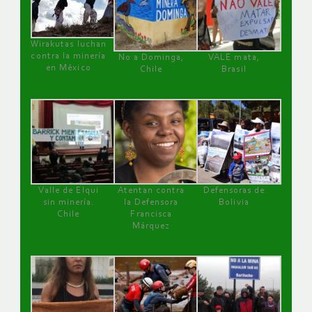
Wirakutas luchan
contra la minería
No a Dominga,
VALE mata,
en México
Chile
Brasil
Valle de Elqui
Atentan contra
Defensoras de
sin minería.
la Defensora
Bolivia
Chile
Francisca
Márquez