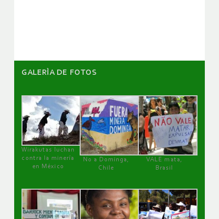
de
artículos
GALERÌA DE FOTOS
Wirakutas luchan
contra la minería
No a Dominga,
VALE mata,
en México
Chile
Brasil