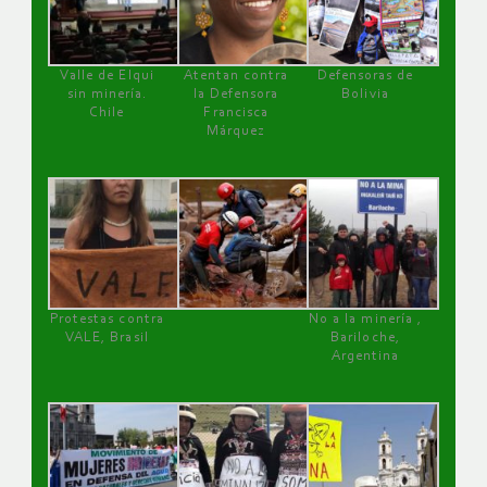
Valle de Elqui
Atentan contra
Defensoras de
sin minería.
la Defensora
Bolivia
Chile
Francisca
Márquez
Protestas contra
No a la minería ,
VALE, Brasil
Bariloche,
Argentina