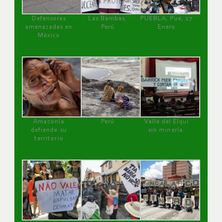
Defensoras
Las Bambas,
PUEBLA, Pue, 27
amenazadas en
Perú
Enero
México
Amazonía
Perú
Valle del Elqui
defiende su
sin minería.
territorio