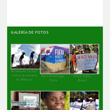
artículos
GALERÌA DE FOTOS
Wirakutas luchan
contra la minería
No a Dominga,
VALE mata,
en México
Chile
Brasil