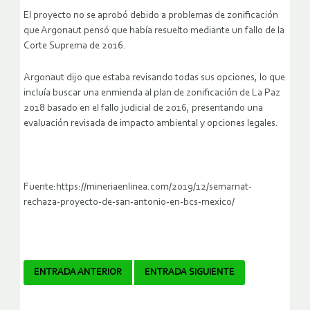
El proyecto no se aprobó debido a problemas de zonificación
que Argonaut pensó que había resuelto mediante un fallo de la
Corte Suprema de 2016.
Argonaut dijo que estaba revisando todas sus opciones, lo que
incluía buscar una enmienda al plan de zonificación de La Paz
2018 basado en el fallo judicial de 2016, presentando una
evaluación revisada de impacto ambiental y opciones legales.
Fuente:https://mineriaenlinea.com/2019/12/semarnat-
rechaza-proyecto-de-san-antonio-en-bcs-mexico/
Navegador
ENTRADA ANTERIOR
ENTRADA SIGUIENTE
de