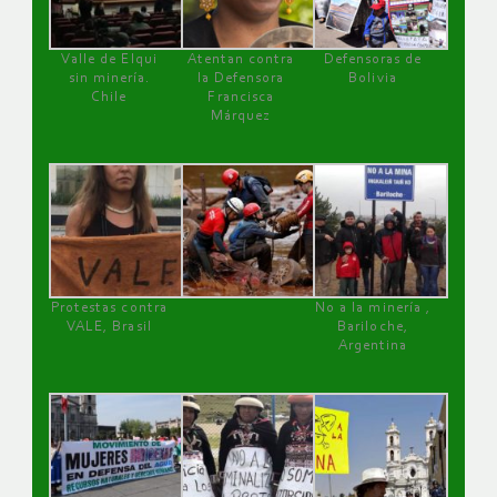
Valle de Elqui
Atentan contra
Defensoras de
sin minería.
la Defensora
Bolivia
Chile
Francisca
Márquez
Protestas contra
No a la minería ,
VALE, Brasil
Bariloche,
Argentina