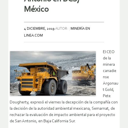
México
4 DICIEMBRE, 2019
AUTOR:
MINERÍA EN
LINEA.COM
El CEO
de la
minera
canadie
nse
Argonau
t Gold,
Pete
Dougherty, expresó el viernes la decepción de la compañía con
la decisión de la autoridad ambiental mexicana, Semarnat, de
rechazar la evaluación de impacto ambiental para el proyecto
de San Antonio, en Baja California Sur.