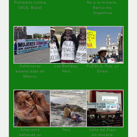
Protestas contra
No a la minería ,
VALE, Brasil
Bariloche,
Argentina
Defensoras
Las Bambas,
PUEBLA, Pue, 27
amenazadas en
Perú
Enero
México
Amazonía
Perú
Valle del Elqui
defiende su
sin minería.