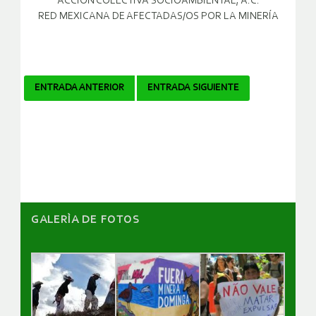
ACCIÓN COLECTIVA SOCIOAMBIENTAL, A.C.
RED MEXICANA DE AFECTADAS/OS POR LA MINERÍA
Navegador
ENTRADA ANTERIOR
ENTRADA SIGUIENTE
de
artículos
GALERÌA DE FOTOS