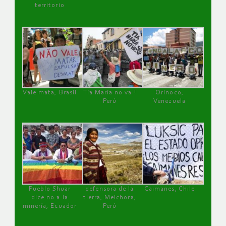
territorio
Vale mata, Brasil
Tía María no va !
Orinoco,
Perú
Venezuela
Pueblo Shuar
defensora de la
Caimanes, Chile
dice no a la
tierra, Melchora,
minería, Ecuador
Perú