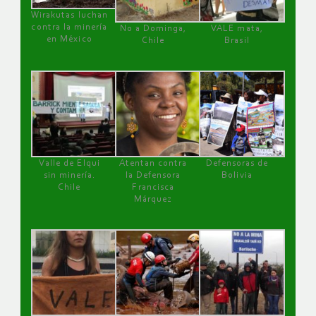
Wirakutas luchan
contra la minería
No a Dominga,
VALE mata,
en México
Chile
Brasil
Valle de Elqui
Atentan contra
Defensoras de
sin minería.
la Defensora
Bolivia
Chile
Francisca
Márquez