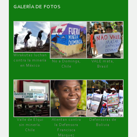
GALERÌA DE FOTOS
Wirakutas luchan
contra la minería
No a Dominga,
VALE mata,
en México
Chile
Brasil
Valle de Elqui
Atentan contra
Defensoras de
sin minería.
la Defensora
Bolivia
Chile
Francisca
Márquez