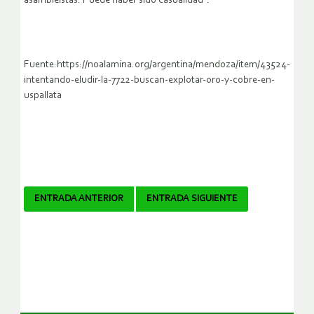
asambleístas. Puede haber sido casualidad”.
Fuente:https://noalamina.org/argentina/mendoza/item/43524-
intentando-eludir-la-7722-buscan-explotar-oro-y-cobre-en-
uspallata
Navegador
ENTRADA ANTERIOR
ENTRADA SIGUIENTE
de
artículos