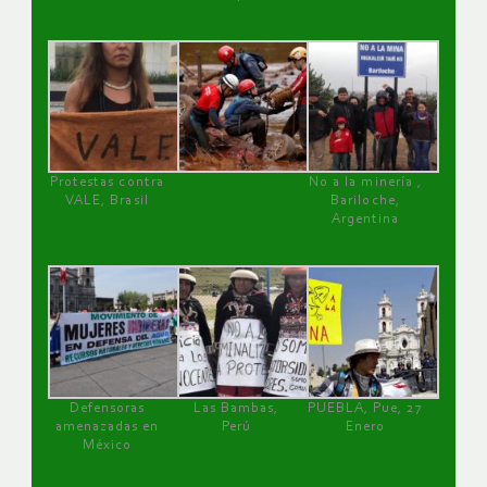
Protestas contra
No a la minería ,
VALE, Brasil
Bariloche,
Argentina
Defensoras
Las Bambas,
PUEBLA, Pue, 27
amenazadas en
Perú
Enero
México