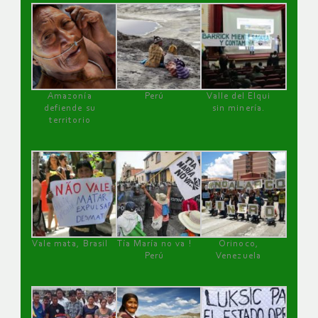
Amazonía
Perú
Valle del Elqui
defiende su
sin minería.
territorio
Vale mata, Brasil
Tía María no va !
Orinoco,
Perú
Venezuela