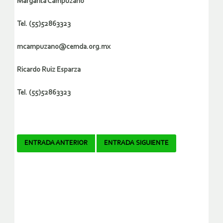
Margarita Campuzano
Tel. (55)52863323
mcampuzano@cemda.org.mx
Ricardo Ruiz Esparza
Tel. (55)52863323
Navegador
ENTRADA ANTERIOR
ENTRADA SIGUIENTE
de
artículos