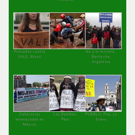
Protestas contra
No a la minería ,
VALE, Brasil
Bariloche,
Argentina
Defensoras
Las Bambas,
PUEBLA, Pue, 27
amenazadas en
Perú
Enero
México