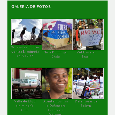
GALERÌA DE FOTOS
Wirakutas luchan
contra la minería
No a Dominga,
VALE mata,
en México
Chile
Brasil
Valle de Elqui
Atentan contra
Defensoras de
sin minería.
la Defensora
Bolivia
Chile
Francisca
Márquez