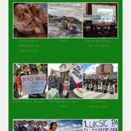
Amazonía
Perú
Valle del Elqui
defiende su
sin minería.
territorio
Vale mata, Brasil
Tía María no va !
Orinoco,
Perú
Venezuela