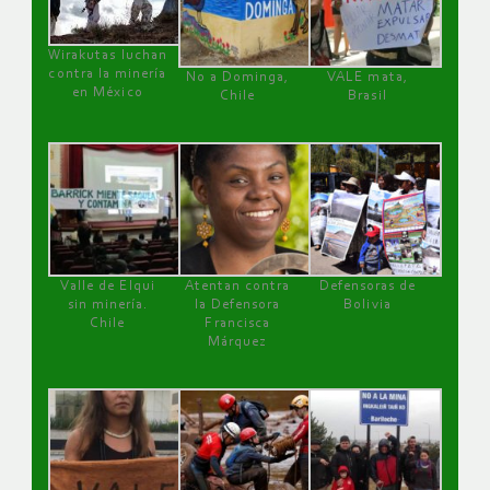
Wirakutas luchan
contra la minería
No a Dominga,
VALE mata,
en México
Chile
Brasil
Valle de Elqui
Atentan contra
Defensoras de
sin minería.
la Defensora
Bolivia
Chile
Francisca
Márquez