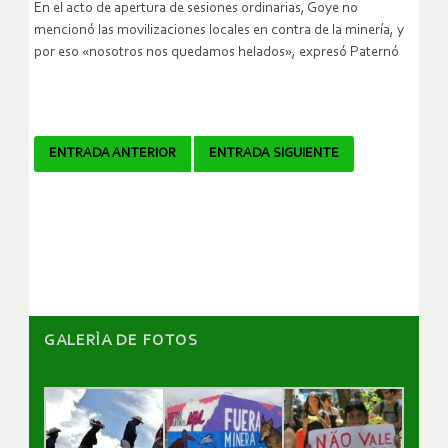
En el acto de apertura de sesiones ordinarias, Goye no
mencionó las movilizaciones locales en contra de la minería, y
por eso «nosotros nos quedamos helados», expresó Paternó
Navegador
ENTRADA ANTERIOR
ENTRADA SIGUIENTE
de
artículos
GALERÌA DE FOTOS