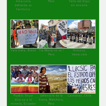
Amazonía
Perú
Valle del Elqui
defiende su
sin minería.
territorio
Vale mata, Brasil
Tía María no va !
Orinoco,
Perú
Venezuela
Pueblo Shuar
defensora de la
Caimanes, Chile
dice no a la
tierra, Melchora,
minería, Ecuador
Perú