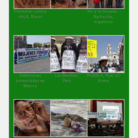
Protestas contra
No a la minería ,
VALE, Brasil
Bariloche,
Argentina
Defensoras
Las Bambas,
PUEBLA, Pue, 27
amenazadas en
Perú
Enero
México