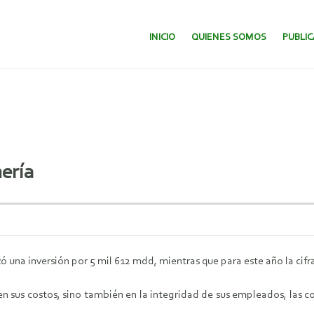
SALTAR AL CONTENIDO.
INICIO
QUIENES SOMOS
PUBLI
nería
na inversión por 5 mil 612 mdd, mientras que para este año la cifra
sus costos, sino también en la integridad de sus empleados, las c