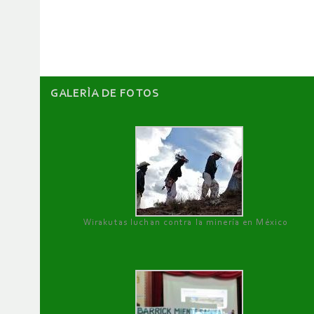
artículos
GALERÌA DE FOTOS
Wirakutas luchan contra la minería en México