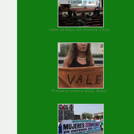
Valle de Elqui sin minería. Chile
Protestas contra VALE, Brasil