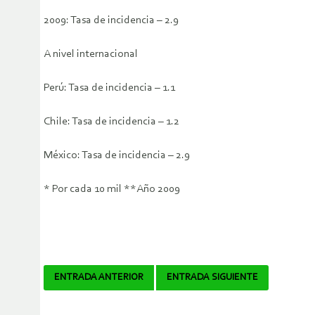
2009: Tasa de incidencia – 2.9
A nivel internacional
Perú: Tasa de incidencia – 1.1
Chile: Tasa de incidencia – 1.2
México: Tasa de incidencia – 2.9
* Por cada 10 mil **Año 2009
Navegador
ENTRADA ANTERIOR
ENTRADA SIGUIENTE
de