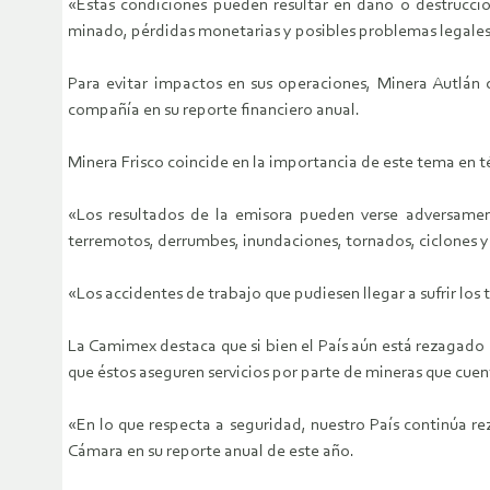
«Estas condiciones pueden resultar en daño o destrucción
minado, pérdidas monetarias y posibles problemas legales
Para evitar impactos en sus operaciones, Minera Autlán 
compañía en su reporte financiero anual.
Minera Frisco coincide en la importancia de este tema en t
«Los resultados de la emisora pueden verse adversament
terremotos, derrumbes, inundaciones, tornados, ciclones y m
«Los accidentes de trabajo que pudiesen llegar a sufrir los
La Camimex destaca que si bien el País aún está rezagado 
que éstos aseguren servicios por parte de mineras que cuent
«En lo que respecta a seguridad, nuestro País continúa rez
Cámara en su reporte anual de este año.