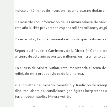
Incluso en términos de inversión, las empresas no dudan en 
De acuerdo con información de la Cámara Minera de México 
este año la cifra proyectada es por 7 mil 647 millones, un 3
De este total, también aumenta el monto que destinan las 
Según las cifras de la Camimex y de la Dirección General d
el cierre de este año es por 107 millones, un incremento del
En el caso de Minera Autlán, esta importancia al tema de l
reflejado en la productividad de la empresa.
«La industria del minado, beneficio y fundición de manga
disputas laborales, condiciones geológicas inesperadas 
terremotos», explica Minera Autlán.