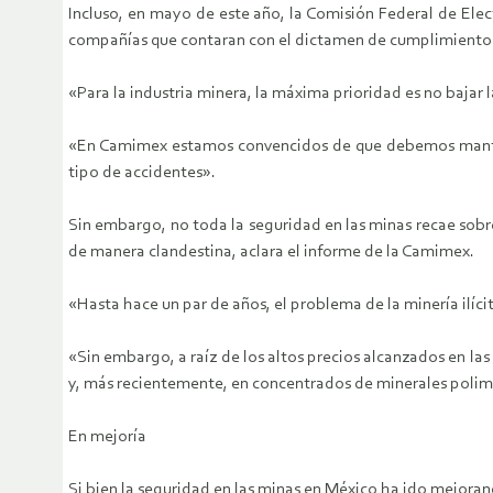
Incluso, en mayo de este año, la Comisión Federal de Ele
compañías que contaran con el dictamen de cumplimiento 
«Para la industria minera, la máxima prioridad es no bajar
«En Camimex estamos convencidos de que debemos mantener
tipo de accidentes».
Sin embargo, no toda la seguridad en las minas recae sobr
de manera clandestina, aclara el informe de la Camimex.
«Hasta hace un par de años, el problema de la minería ilíci
«Sin embargo, a raíz de los altos precios alcanzados en la
y, más recientemente, en concentrados de minerales polim
En mejoría
Si bien la seguridad en las minas en México ha ido mejoran