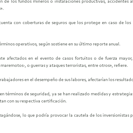
 de los fundos mineros o instalaciones productivas, accidentes a
».
cuenta con coberturas de seguros que los protege en caso de los d
érminos operativos, según sostiene en su último reporte anual.
e afectados en el evento de casos fortuitos o de fuerza mayor, 
aremotos-, o guerras y ataques terroristas, entre otros», refiere.
 trabajadores en el desempeño de sus labores, afectarían los resultado
en términos de seguridad, ya se han realizado medidas y estrategia
an con su respectiva certificación.
agándose, lo que podría provocar la cautela de los inversionistas pa