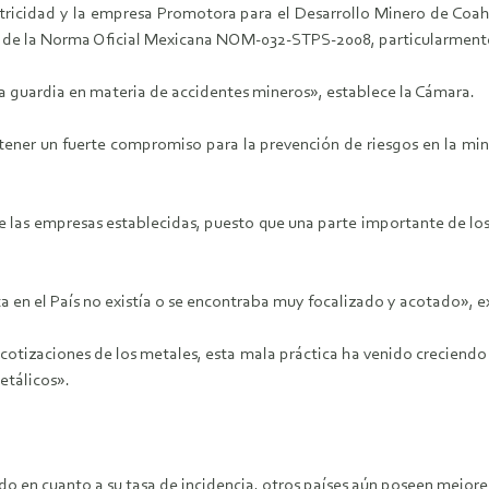
ctricidad y la empresa Promotora para el Desarrollo Minero de Coah
de la Norma Oficial Mexicana NOM-032-STPS-2008, particularmente 
 la guardia en materia de accidentes mineros», establece la Cámara.
 un fuerte compromiso para la prevención de riesgos en la miner
e las empresas establecidas, puesto que una parte importante de los 
ta en el País no existía o se encontraba muy focalizado y acotado», e
s cotizaciones de los metales, esta mala práctica ha venido creciendo
etálicos».
do en cuanto a su tasa de incidencia, otros países aún poseen mejore