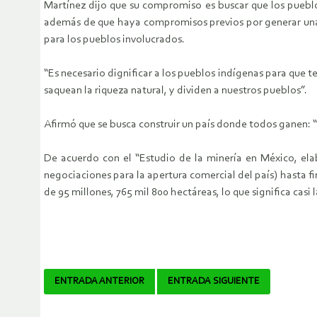
Martínez dijo que su compromiso es buscar que los pueblo
además de que haya compromisos previos por generar una 
para los pueblos involucrados.
“Es necesario dignificar a los pueblos indígenas para que t
saquean la riqueza natural, y dividen a nuestros pueblos”.
Afirmó que se busca construir un país donde todos ganen: 
De acuerdo con el “Estudio de la minería en México, el
negociaciones para la apertura comercial del país) hasta fi
de 95 millones, 765 mil 800 hectáreas, lo que significa casi
Navegador
ENTRADA ANTERIOR
ENTRADA SIGUIENTE