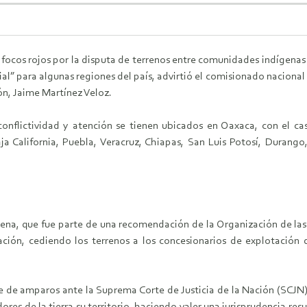
focos rojos por la disputa de terrenos entre comunidades indígenas
ial” para algunas regiones del país, advirtió el comisionado naciona
ón, Jaime Martínez Veloz.
conflictividad y atención se tienen ubicados en Oaxaca, con el c
a California, Puebla, Veracruz, Chiapas, San Luis Potosí, Durang
ena, que fue parte de una recomendación de la Organización de la
ción, cediendo los terrenos a los concesionarios de explotación d
ose de amparos ante la Suprema Corte de Justicia de la Nación (SCJN)