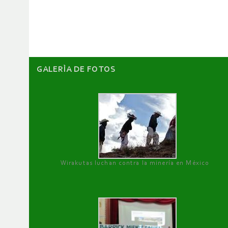
de
artículos
GALERÌA DE FOTOS
Wirakutas luchan contra la minería en México