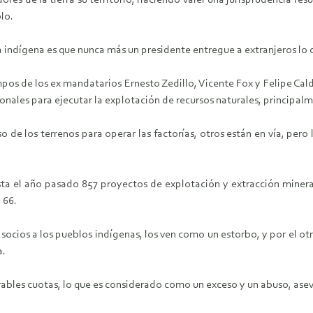
res de la tierra su territorio, haciendo valer una jurisprudencia res
lo.
 indígena es que nunca más un presidente entregue a extranjeros lo 
empos de los ex mandatarios Ernesto Zedillo, Vicente Fox y Felipe Ca
onales para ejecutar la explotación de recursos naturales, principal
e los terrenos para operar las factorías, otros están en vía, pero 
asta el año pasado 857 proyectos de explotación y extracción miner
 66.
ocios a los pueblos indígenas, los ven como un estorbo, y por el otro
a.
ables cuotas, lo que es considerado como un exceso y un abuso, ase