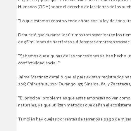
empresas y para que les devuelvan a los verdaderos poseedo
Humanos (CIDH) sobre el derecho de las tierras de los pueb
“Lo que estamos construyendo ahora con la ley de consulta
Denunció que durante los últimos tres sexenios (en los ti
de 96 millones de hectáreas a diferentes empresas trasnaci
“Sabemos que algunas de las concesiones ya han hecho uso d
conflictividad social.”
Jaime Martínez detalló que el país existen registrados h
206; Chihuahua, 120; Durango, 97; Sinaloa, 85, y Zacatecas,
“El principal problema es que estas empresas no ven como s
naturales, ya que utilizan métodos que dañan el ecosistem
También hay quejas por rentas de terrenos a pago de miser