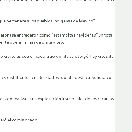
uelta y emitida por la Corte Interamericana de los Derechos
que pertenece a los pueblos indígenas de México”.
lderón) se entregaron como “estampitas navideñas” un total
mente operar minas de plata y oro.
lo cierto es que en cada sitio donde se otorgó hay visos de
ales distribuidos en 16 estados, donde destaca Sonora con
 lado realizan una explotación irracionales de los recursos
veró el comisionado.