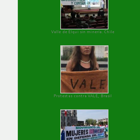
Valle de Elqui sin minería. Chile
Protestas contra VALE, Brasil