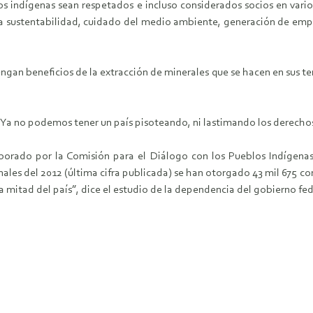
s indígenas sean respetados e incluso considerados socios en vario
sustentabilidad, cuidado del medio ambiente, generación de emple
engan beneficios de la extracción de minerales que se hacen en sus ter
“Ya no podemos tener un país pisoteando, ni lastimando los derechos
aborado por la Comisión para el Diálogo con los Pueblos Indígena
nales del 2012 (última cifra publicada) se han otorgado 43 mil 675 co
 la mitad del país”, dice el estudio de la dependencia del gobierno fed