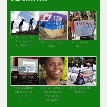
Wirakutas luchan
contra la minería
No a Dominga,
VALE mata,
en México
Chile
Brasil
Valle de Elqui
Atentan contra
Defensoras de
sin minería.
la Defensora
Bolivia
Chile
Francisca
Márquez