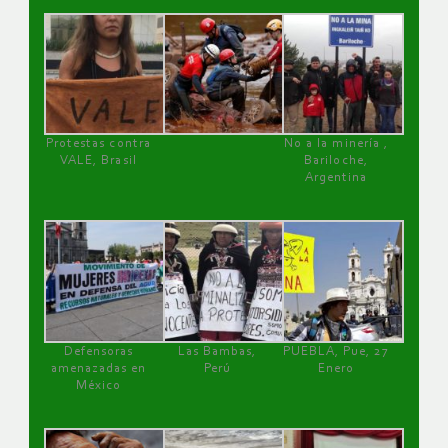
Protestas contra
No a la minería ,
VALE, Brasil
Bariloche,
Argentina
Defensoras
Las Bambas,
PUEBLA, Pue, 27
amenazadas en
Perú
Enero
México