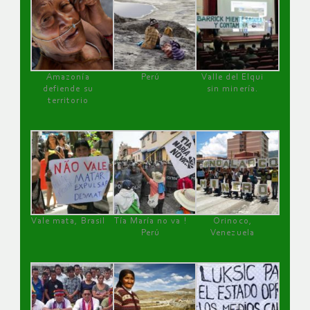
Amazonía
Perú
Valle del Elqui
defiende su
sin minería.
territorio
Vale mata, Brasil
Tía María no va !
Orinoco,
Perú
Venezuela