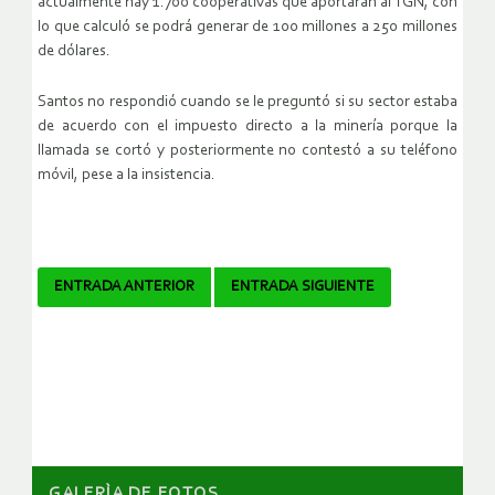
actualmente hay 1.700 cooperativas que aportarán al TGN, con
lo que calculó se podrá generar de 100 millones a 250 millones
de dólares.
Santos no respondió cuando se le preguntó si su sector estaba
de acuerdo con el impuesto directo a la minería porque la
llamada se cortó y posteriormente no contestó a su teléfono
móvil, pese a la insistencia.
Navegador
ENTRADA ANTERIOR
ENTRADA SIGUIENTE
de
artículos
GALERÌA DE FOTOS