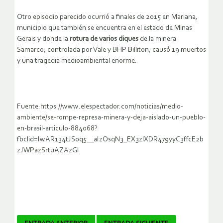
Otro episodio parecido ocurrió a finales de 2015 en Mariana,
municipio que también se encuentra en el estado de Minas
Gerais y donde la
rotura de varios diques
de la minera
Samarco, controlada por Vale y BHP Billiton, causó 19 muertos
y una tragedia medioambiental enorme.
Fuente:https://www.elespectador.com/noticias/medio-
ambiente/se-rompe-represa-minera-y-deja-aislado-un-pueblo-
en-brasil-articulo-884068?
fbclid=IwAR134tJS0q5__aIzOsqN3_EX3zlXDR479yyC3ffcE2b
zJWPazSrtuAZAzGI