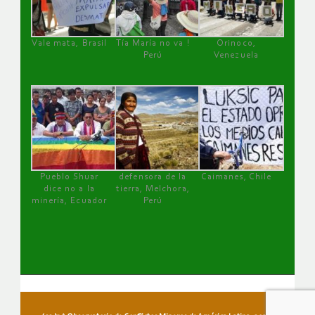
Vale mata, Brasil
Tía María no va !
Orinoco,
Perú
Venezuela
Pueblo Shuar
defensora de la
Caimanes, Chile
dice no a la
tierra, Melchora,
minería, Ecuador
Perú