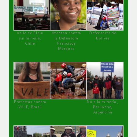
Valle de Elqui
Atentan contra
Defensoras de
sin minería.
la Defensora
Bolivia
Chile
Francisca
Márquez
Protestas contra
No a la minería ,
VALE, Brasil
Bariloche,
Argentina