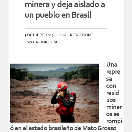
minera y deja aislado a
un pueblo en Brasil
3 OCTUBRE, 2019
AUTOR:
REDACCIÓN EL
ESPECTADOR.COM
Una
repre
sa
con
resid
uos
miner
os se
rompi
ó en el estado brasileño de Mato Grosso