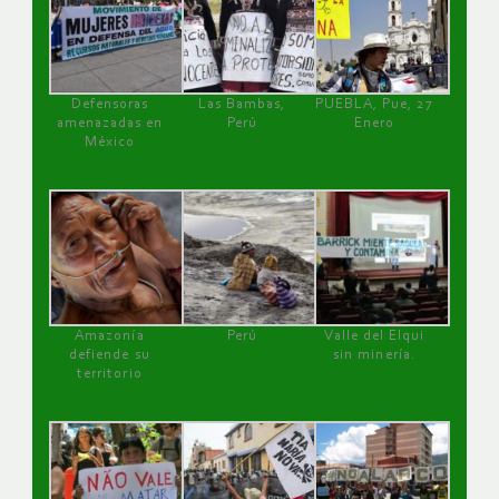
Defensoras
Las Bambas,
PUEBLA, Pue, 27
amenazadas en
Perú
Enero
México
Amazonía
Perú
Valle del Elqui
defiende su
sin minería.
territorio