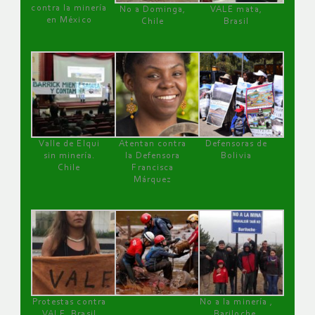
contra la minería
No a Dominga,
VALE mata,
en México
Chile
Brasil
Valle de Elqui
Atentan contra
Defensoras de
sin minería.
la Defensora
Bolivia
Chile
Francisca
Márquez
Protestas contra
No a la minería ,
VALE, Brasil
Bariloche,