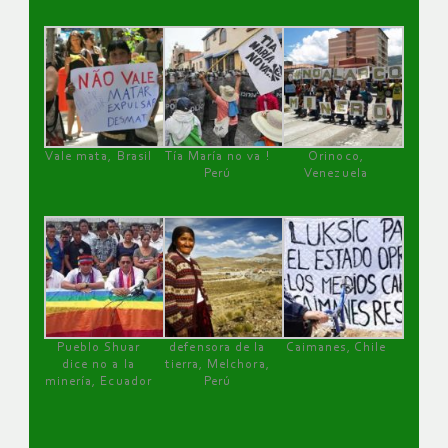
Vale mata, Brasil
Tía María no va !
Orinoco,
Perú
Venezuela
Pueblo Shuar
defensora de la
Caimanes, Chile
dice no a la
tierra, Melchora,
minería, Ecuador
Perú