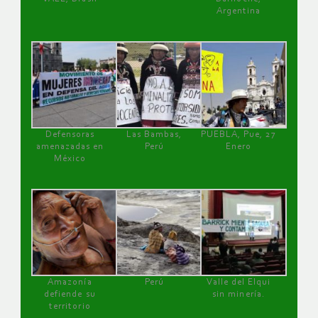
Argentina
Defensoras
Las Bambas,
PUEBLA, Pue, 27
amenazadas en
Perú
Enero
México
Amazonía
Perú
Valle del Elqui
defiende su
sin minería.
territorio