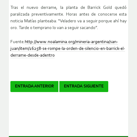
Tras el nuevo derrame, la planta de Barrick Gold quedó
paralizada preventivamente. Horas antes de conocerse esta
noticia Matías planteaba: “Veladero va a seguir porque ahí hay
oro. Tarde o temprano lo van a seguir sacando”.
Fuente:
http://www.noalamina.org/mineria-argentina/san-
juan/item/16258-se-rompe-la-orden-de-silencio-en-barrick-el-
derrame-desde-adentro
Navegador
ENTRADA ANTERIOR
ENTRADA SIGUIENTE
de
artículos