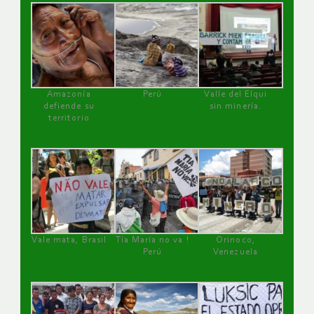
Amazonía
Perú
Valle del Elqui
defiende su
sin minería.
territorio
Vale mata, Brasil
Tía María no va !
Orinoco,
Perú
Venezuela