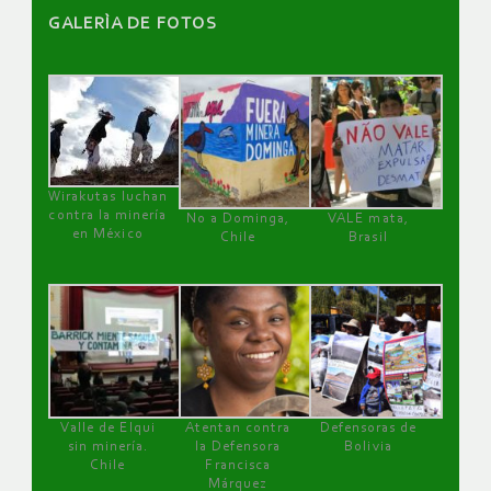
GALERÌA DE FOTOS
Wirakutas luchan
contra la minería
No a Dominga,
VALE mata,
en México
Chile
Brasil
Valle de Elqui
Atentan contra
Defensoras de
sin minería.
la Defensora
Bolivia
Chile
Francisca
Márquez