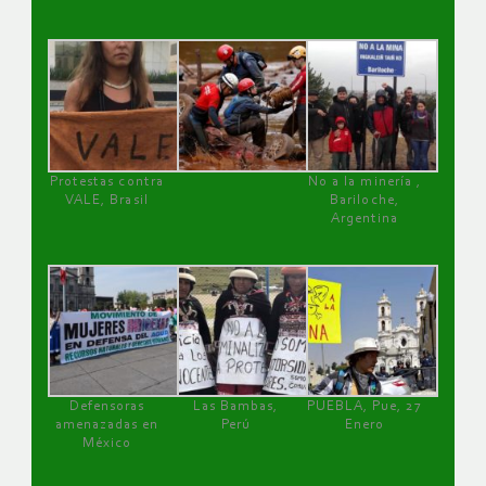
Protestas contra
No a la minería ,
VALE, Brasil
Bariloche,
Argentina
Defensoras
Las Bambas,
PUEBLA, Pue, 27
amenazadas en
Perú
Enero
México