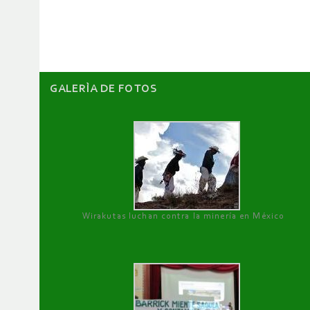
artículos
GALERÌA DE FOTOS
Wirakutas luchan contra la minería en México