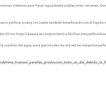
amiones cisternas para llevar agua desde poblaciones cercanas. Con 
esario perforar pozos, los cuales también beneficiarán con el liquido
dor Víctor Hugo Vásquez se comprometió a facilitar tres perforadora
r la cuestión del agua, para que nos den de una vez las máquinas perf
2016/mina_huanuni_paralizo_produccion_todo_un_dia_debido_la_