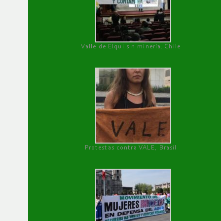
Valle de Elqui sin minería. Chile
Protestas contra VALE, Brasil