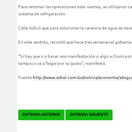
Para retomar las operaciones este viernes, se utilizaron c
sistema de refrigeración.
Calle indicó que para solucionar la carencia de agua se nec
En este sentido, recordó que hace tres semanas el goberna
“Si hay que ir a hacer una manifestación o algo a Oruro po
tampoco va a llegar por su gusto”, manifestó.
Fuente:
http://www.erbol.com.bo/noticia/economia/1609
Navegador
ENTRADA ANTERIOR
ENTRADA SIGUIENTE
de